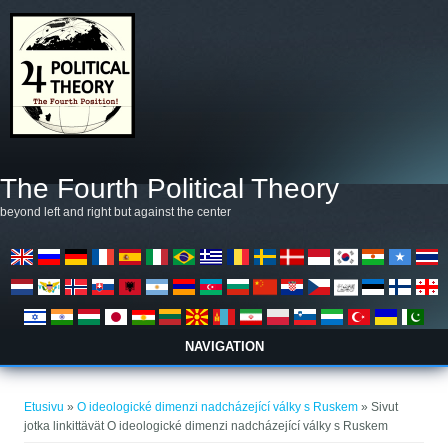
Hyppää pääsisältöön
The Fourth Political Theory
beyond left and right but against the center
NAVIGATION
Olet täällä
Etusivu
»
O ideologické dimenzi nadcházející války s Ruskem
» Sivut
jotka linkittävät O ideologické dimenzi nadcházející války s Ruskem