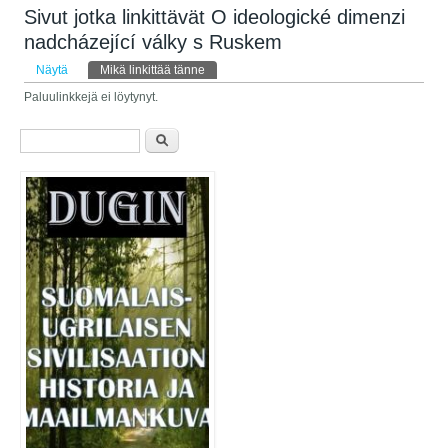
Sivut jotka linkittävät O ideologické dimenzi
nadcházející války s Ruskem
Ensisijaiset välilehdet
Näytä
Mikä linkittää tänne
(aktiivinen välilehti)
Paluulinkkejä ei löytynyt.
Hakulomake
Etsi