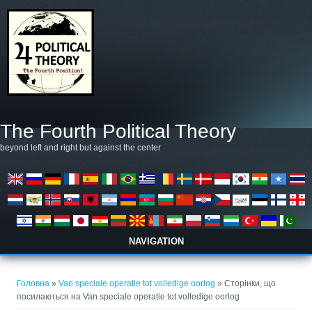
Перейти до основного матеріалу
The Fourth Political Theory
beyond left and right but against the center
NAVIGATION
Ви є тут
Головна
»
Van speciale operatie tot volledige oorlog
» Сторінки, що
посилаються на Van speciale operatie tot volledige oorlog