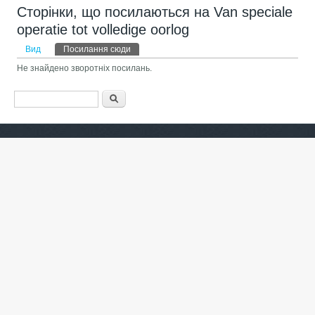
Сторінки, що посилаються на Van speciale
operatie tot volledige oorlog
Первинні вкладки
Вид
Посилання сюди
(активна вкладка)
Не знайдено зворотніх посилань.
Пошукова форма
Пошук