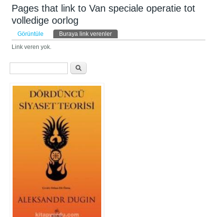
Pages that link to Van speciale operatie tot
volledige oorlog
Birincil sekmeler
Görüntüle
Buraya link verenler
(etkin sekme)
Link veren yok.
Arama formu
Ara