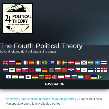
Ana içeriğe atla
The Fourth Political Theory
beyond left and right but against the center
NAVIGATION
Buradasınız
Anasayfa
»
Van speciale operatie tot volledige oorlog
» Pages that link to
Van speciale operatie tot volledige oorlog