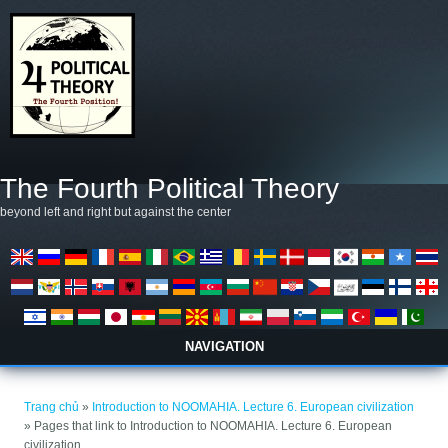
Nhảy đến nội dung
The Fourth Political Theory
beyond left and right but against the center
NAVIGATION
Bạn đang ở đây
Trang chủ
»
Introduction to NOOMAHIA. Lecture 6. European civilization
» Pages that link to Introduction to NOOMAHIA. Lecture 6. European
civilization