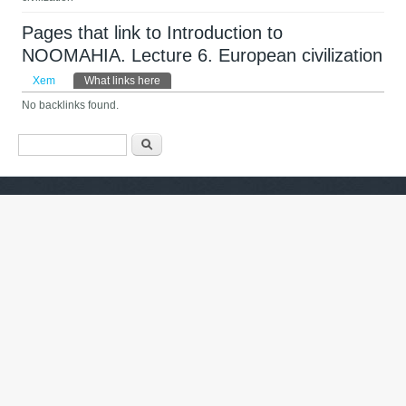
Pages that link to Introduction to
NOOMAHIA. Lecture 6. European civilization
Tab chính
Xem
What links here
(tab hoạt động)
No backlinks found.
Biểu mẫu tìm kiếm
Tìm kiếm