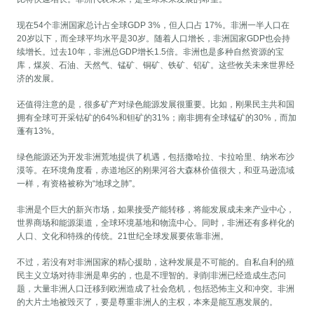
现在54个非洲国家总计占全球GDP 3%，但人口占 17%。非洲一半人口在
20岁以下，而全球平均水平是30岁。随着人口增长，非洲国家GDP也会持
续增长。过去10年，非洲总GDP增长1.5倍。非洲也是多种自然资源的宝
库，煤炭、石油、天然气、锰矿、铜矿、铁矿、铝矿。这些攸关未来世界经
济的发展。
还值得注意的是，很多矿产对绿色能源发展很重要。比如，刚果民主共和国
拥有全球可开采钴矿的64%和钽矿的31%；南非拥有全球锰矿的30%，而加
蓬有13%。
绿色能源还为开发非洲荒地提供了机遇，包括撒哈拉、卡拉哈里、纳米布沙
漠等。在环境角度看，赤道地区的刚果河谷大森林价值很大，和亚马逊流域
一样，有资格被称为“地球之肺”。
非洲是个巨大的新兴市场，如果接受产能转移，将能发展成未来产业中心，
世界商场和能源渠道，全球环境基地和物流中心。同时，非洲还有多样化的
人口、文化和特殊的传统。21世纪全球发展要依靠非洲。
不过，若没有对非洲国家的精心援助，这种发展是不可能的。自私自利的殖
民主义立场对待非洲是卑劣的，也是不理智的。剥削非洲已经造成生态问
题，大量非洲人口迁移到欧洲造成了社会危机，包括恐怖主义和冲突。非洲
的大片土地被毁灭了，要是尊重非洲人的主权，本来是能互惠发展的。