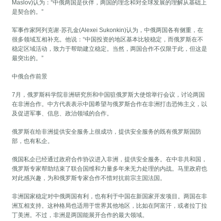
Maslov)认为：“中俄两国是伙伴，两国的理念和对全球发展的理解从基础上
是契合的。”
军事作家阿列克谢·苏孔金(Alexei Sukonkin)认为，中俄两国各有侧重，在
很多领域互相补充。他说：“中国投资的地区基本比较稳定，而俄罗斯在不
稳定区域活动，致力于帮助建立稳定。当然，两国合作不仅限于此，但这是
最突出的。”
中俄合作前景
7月，俄罗斯科学院非洲研究所和中国驻俄罗斯大使馆举行会议，讨论两国
在非洲合作。中方代表表示中国希望与俄罗斯合作在非洲打击恐怖主义，以
及促进军事、信息、政治领域的合作。
俄罗斯在给非洲提供安全服务上很成功，提供安全服务的既有俄罗斯国防
部，也有私企。
俄国私企已经通过政府合作协议进入非洲，提供安全服务。在中非共和国，
俄罗斯专家帮助结束了联合国维和力量多年来无力处理的内战。马里政府也
对此感兴趣，为和俄罗斯专家合作不惜对抗前宗主国法国。
非洲国家稳定对中俄两国有利，也有利于中国在新国家开发项目。两国在非
洲互相支持。这种格局也适用于世界其他地区，比如在阿富汗，或者拉丁拉
丁美洲。不过，非洲是两国能展开合作的最大领域。