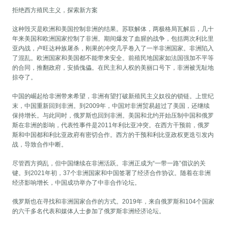
拒绝西方殖民主义，探索新方案
这种毁灭是欧洲和美国控制非洲的结果。苏联解体，两极格局瓦解后，几十
年来美国和欧洲国家控制了非洲。期间爆发了血腥的战争，包括两次利比里
亚内战，卢旺达种族屠杀，刚果的冲突几乎卷入了一半非洲国家。非洲陷入
了混乱。欧洲国家和美国都不能带来安全。前殖民地国家如法国强加不平等
的合同，推翻政府，安插傀儡。在民主和人权的美丽口号下，非洲被无耻地
掠夺了。
中国的崛起给非洲带来希望，非洲有望打破新殖民主义奴役的锁链。上世纪
末，中国重新回到非洲。到2009年，中国对非洲贸易超过了美国，还继续
保持增长。与此同时，俄罗斯也回到非洲。美国和北约开始压制中国和俄罗
斯在非洲的影响，代表性事件是2011年利比亚冲突。在西方干预前，俄罗
斯和中国都和利比亚政府有密切合作。西方的干预和利比亚政权更迭引发内
战，导致合作中断。
尽管西方捣乱，但中国继续在非洲活跃。非洲正成为“一带一路”倡议的关
键。到2021年初，37个非洲国家和中国签署了经济合作协议。随着在非洲
经济影响增长，中国成功举办了中非合作论坛。
俄罗斯也在寻找和非洲国家合作的方式。2019年，来自俄罗斯和104个国家
的六千多名代表和媒体人士参加了俄罗斯非洲经济论坛。