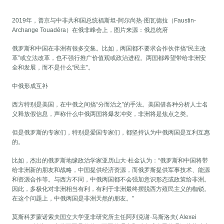
2019年，普京与中非共和国总统福斯坦-阿尔尚热·图瓦德拉（Faustin-
Archange Touadéra）在俄非峰会上，图片来源：俄总统府
俄罗斯和中国在非洲有很多交集。比如，两国都不要求合作伙伴搞“民主改
革”或立法改革，也不强行推广价值观或政治进程。两国都希望带给非洲安
全和发展，而不是什么“民主”。
中俄形成互补
西方特别是美国，在中俄之间搞“分而治之”的手法。美国借各种分析人士名
义释放假信息，声称什么中俄两国将爆发冲突，非洲将是焦点之类。
但是俄罗斯的专家们，特别是爱国专家们，都坚持认为中俄两国是互利互惠
的。
比如，杰出的俄罗斯地缘政治学家亚历山大·杜金认为：“俄罗斯和中国将带
给非洲新的朋友和战略，中国提供经济资源，而俄罗斯提供军事技术、能源
和资源合作等。与西方不同，中俄两国都不会强加意识形态或政策给非洲。
因此，多极化对非洲相当有利，有利于非洲最终摆脱西方殖民主义的枷锁。
在这个问题上，中俄两国是非洲天然的朋友。”
莫斯科罗蒙诺索夫国立大学亚非研究所主任阿列克谢·马斯洛夫( Alexei