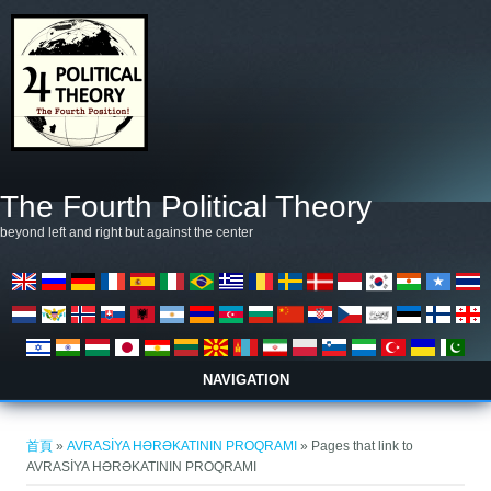
移至主內容
The Fourth Political Theory
beyond left and right but against the center
NAVIGATION
您在這裡
首頁
»
AVRASİYA HƏRƏKATININ PROQRAMI
» Pages that link to
AVRASİYA HƏRƏKATININ PROQRAMI