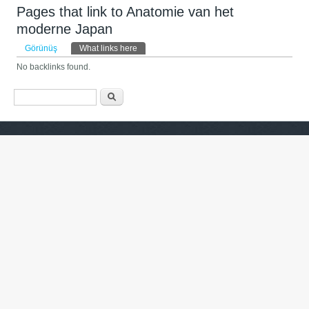
Pages that link to Anatomie van het
moderne Japan
Əsas tablar
Görünüş
What links here
(active tab)
No backlinks found.
Axtarış forması
Axtarış