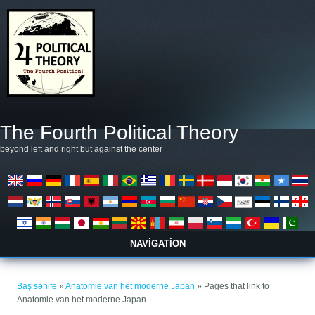
Əsas kontentə keçin
The Fourth Political Theory
beyond left and right but against the center
NAVIGATION
You are here
Baş səhifə
»
Anatomie van het moderne Japan
» Pages that link to
Anatomie van het moderne Japan