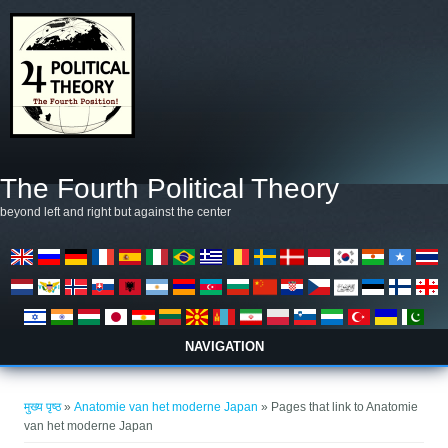
Skip to main content
The Fourth Political Theory
beyond left and right but against the center
NAVIGATION
आप यहाँ हैं
मुख्य पृष्ठ
»
Anatomie van het moderne Japan
» Pages that link to Anatomie
van het moderne Japan