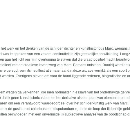
het werk en het denken van de schilder, dichter en kunsthistoricus Marc. Eemans, 
d was te spreken van een zekere continuïteit in zijn geestelijke ontwikkeling. Lan
aan het licht om mijn overtuiging te staven dat die vraag positief macht beantw
intellectuele en creatieve levensweg van Marc. Eemans ontstaan. Daarbij werd de
re gelegd, vermits het illustratiemateriaal dat deze uitgave verrijkt, als een soort p
d worden. Overigens bleven om voor de hand liggende redenen, biografische en 
t hem wegen ga verkennen, die men normaliter in essays van het onderhavige genre
zo dat ik geen kunsthistoricus ben en het derhalve als een punt van elementaire inte
laren om een verantwoord waardeoordeel over het schilderkunstig werk van Marc
ium « de gustibus et coloribus non disputandum », dat in de loop der tijden zijn gel
llen beïnvloeden met een onvermijdelijk subjectieve analyse van de boodschap d