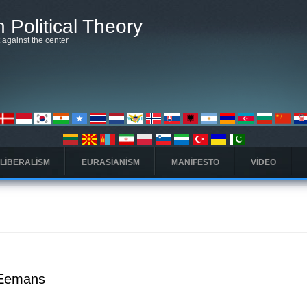
 Political Theory
t against the center
 LIBERALISM
EURASIANISM
MANIFESTO
VIDEO
. Eemans