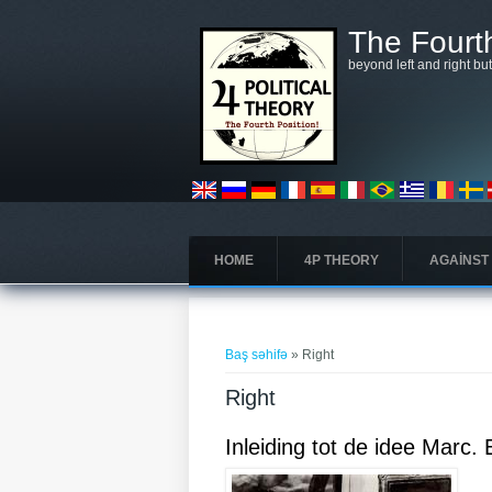
Əsas kontentə keçin
The Fourth
beyond left and right bu
HOME
4P THEORY
AGAINST
You are here
Baş səhifə
» Right
Right
Inleiding tot de idee Marc