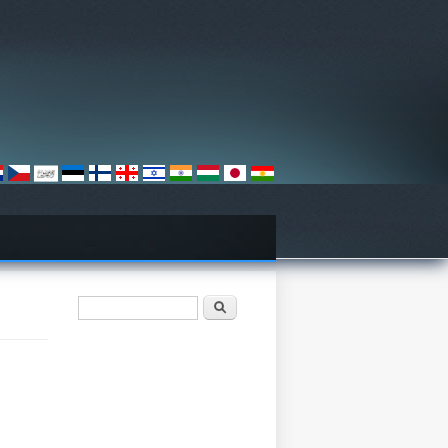
Axtarış forması
Axtarış