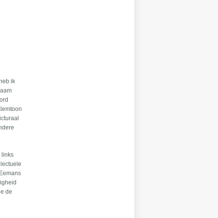
heb ik
gzaam
oord
 klemtoon
icturaal
andere
 links
llectuele
. Eemans
digheid
ie de