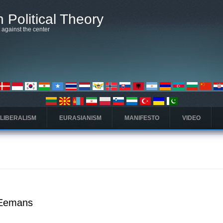
 Political Theory
t against the center
 LIBERALISM
EURASIANISM
MANIFESTO
VIDEO
. Eemans