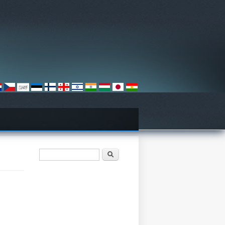
खोजी फारम
खोज्नुहोस्