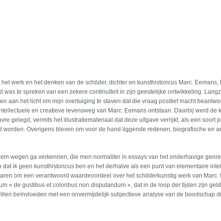
het werk en het denken van de schilder, dichter en kunsthistoricus Marc. Eemans, 
d was te spreken van een zekere continuïteit in zijn geestelijke ontwikkeling. Lan
aan het licht om mijn overtuiging te staven dat die vraag positief macht beantw
intellectuele en creatieve levensweg van Marc. Eemans ontstaan. Daarbij werd de
re gelegd, vermits het illustratiemateriaal dat deze uitgave verrijkt, als een soort p
d worden. Overigens bleven om voor de hand liggende redenen, biografische en 
t hem wegen ga verkennen, die men normaliter in essays van het onderhavige genre
zo dat ik geen kunsthistoricus ben en het derhalve als een punt van elementaire inte
laren om een verantwoord waardeoordeel over het schilderkunstig werk van Marc
ium « de gustibus et coloribus non disputandum », dat in de loop der tijden zijn gel
llen beïnvloeden met een onvermijdelijk subjectieve analyse van de boodschap d