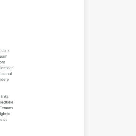
heb ik
gzaam
oord
 klemtoon
icturaal
andere
 links
llectuele
. Eemans
digheid
ie de