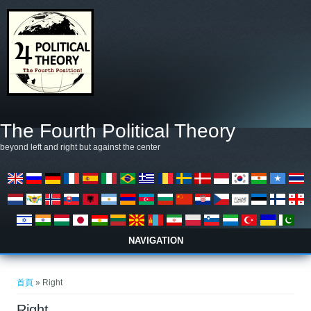
移至主內容
The Fourth Political Theory
beyond left and right but against the center
NAVIGATION
您在這裡
首頁
» Right
Right