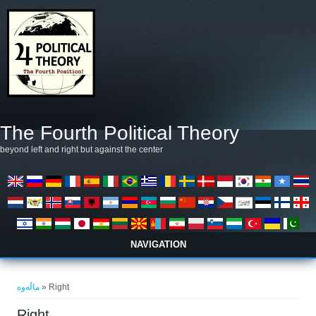
بازبدە بۆ ناوەڕۆکی سەرەکی
The Fourth Political Theory
beyond left and right but against the center
NAVIGATION
تۆ لێرەیت
ماڵەوە
» Right
Right