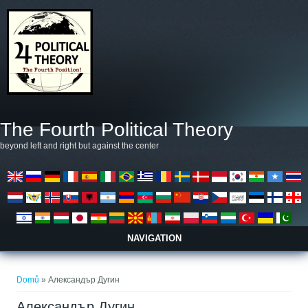
Přejít k hlavnímu obsahu
The Fourth Political Theory
beyond left and right but against the center
NAVIGATION
Jste zde
Domů
» Александър Дугин
Александър Дугин