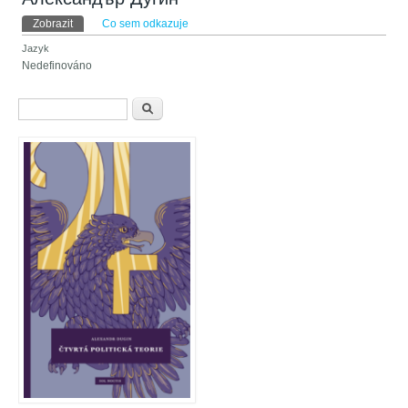
Hlavní záložky
Zobrazit
(aktivní záložka)
Co sem odkazuje
Jazyk
Nedefinováno
Vyhledávání
Hledat