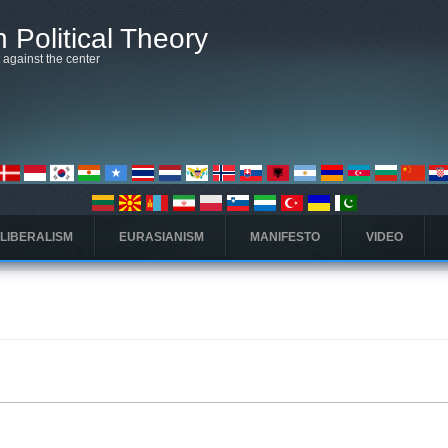
 Political Theory
t against the center
 LIBERALISM
EURASIANISM
MANIFESTO
VIDEO