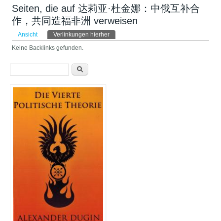
Seiten, die auf 达莉亚·杜金娜：中俄互补合
作，共同造福非洲 verweisen
Haupt-Reiter
Ansicht
Verlinkungen hierher
(aktiver Reiter)
Keine Backlinks gefunden.
Suchformular
Suche