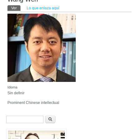
Solapas principales
Ver
(solapa activa)
Lo que enlaza aquí
Idioma
Sin definir
Prominent Chinese intellectual
Formulario de búsqueda
Buscar