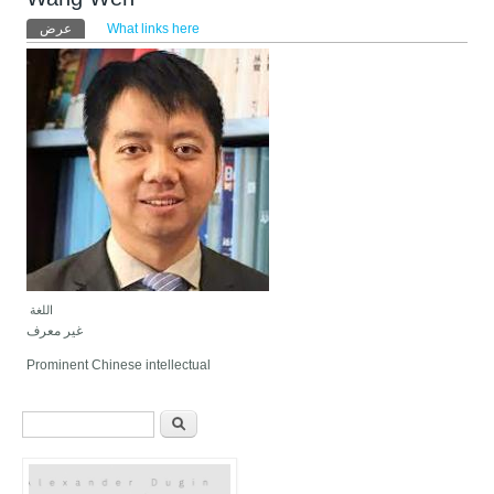
التبويبات الأساسية
عرض
What links here
(علامة التبويب النشطة)
‏اللغة ‏
غير معرف
Prominent Chinese intellectual
استمارة البحث
‏ابحث ‏