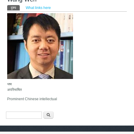
प्राथमिक टैब्स
दृश्य
(active tab)
What links here
भाषा
अपरिभाषित
Prominent Chinese intellectual
खोजी फारम
खोज्नुहोस्