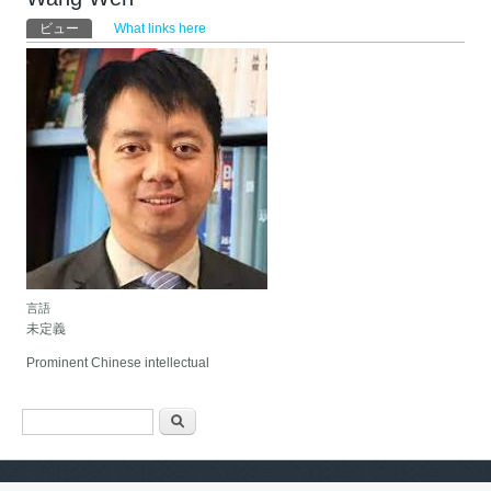
プライマリータブ
ビュー
(アクティブなタブ)
What links here
言語
未定義
Prominent Chinese intellectual
検索フォーム
検索