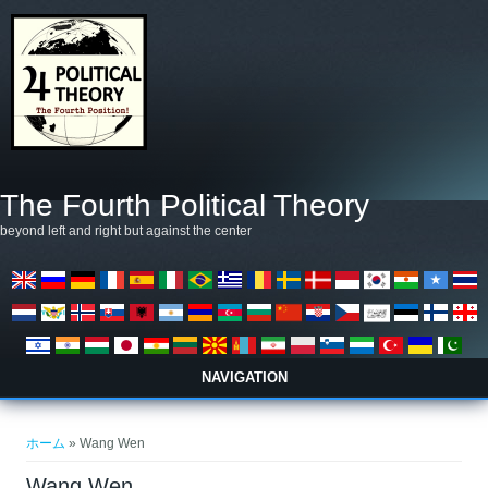
メインコンテンツに移動
The Fourth Political Theory
beyond left and right but against the center
NAVIGATION
現在地
ホーム
» Wang Wen
Wang Wen