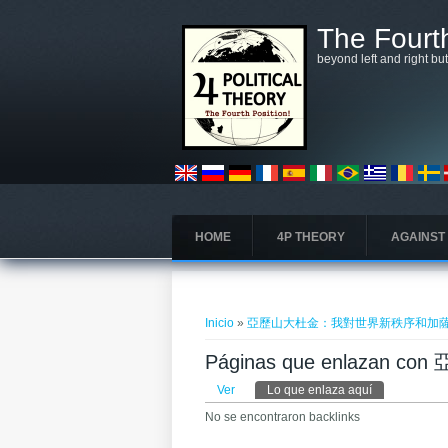
Pasar al contenido principal
The Fourth
beyond left and right bu
HOME
4P THEORY
AGAINST
Se encuentra usted aquí
Inicio
»
亞歷山大杜金：我對世界新秩序和加
Páginas que enla
Solapas principales
Ver
Lo que enlaza aquí
(solapa activa
No se encontraron backlinks