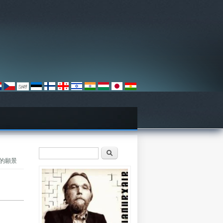
Formulario de búsqueda
Buscar
爭的願景