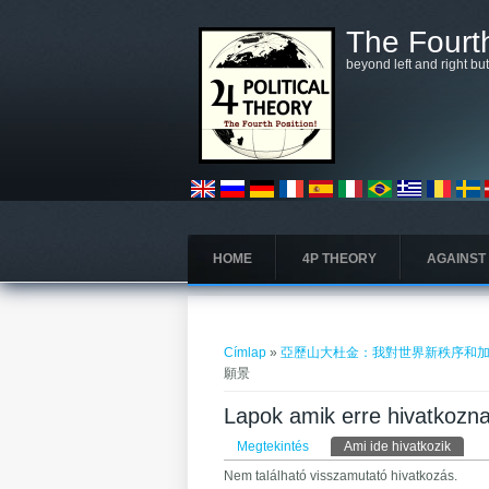
Ugrás a tartalomra
The Fourth
beyond left and right bu
HOME
4P THEORY
AGAINST
Jelenlegi hely
Címlap
»
亞歷山大杜金：我對世界新秩序和
願景
Lapok amik erre h
Elsődleges fülek
Megtekintés
Ami ide hivatkozik
(aktív 
Nem található visszamutató hivatkozás.