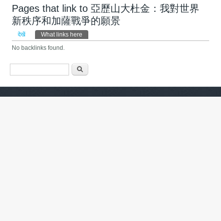
Pages that link to 亞歷山大杜金：我對世界
新秩序和加薩戰爭的願景
प्राथमिक टैब्स
देखें
What links here
(सक्रिय टैब)
No backlinks found.
खोज फार्म
खोज