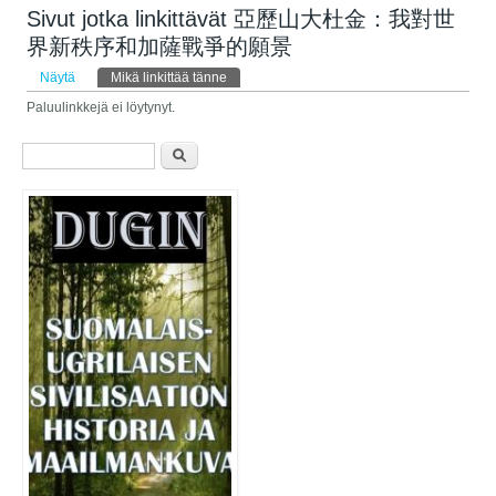
Sivut jotka linkittävät 亞歷山大杜金：我對世
界新秩序和加薩戰爭的願景
Ensisijaiset välilehdet
Näytä
Mikä linkittää tänne
(aktiivinen välilehti)
Paluulinkkejä ei löytynyt.
Hakulomake
Etsi