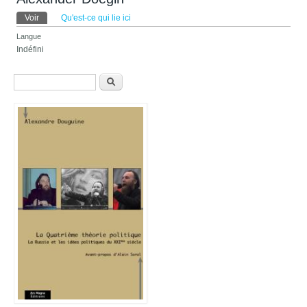
Onglets principaux
Voir
(onglet actif)
Qu'est-ce qui lie ici
Langue
Indéfini
Formulaire de recherche
Recherche