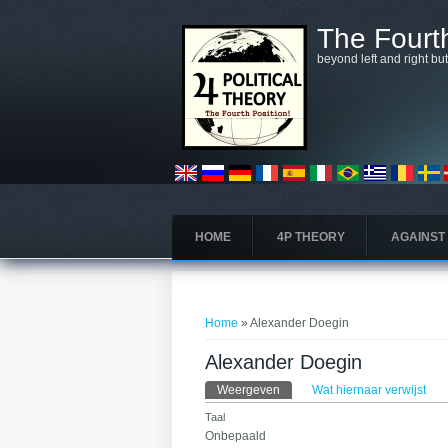
Overslaan en naar de algemene inhoud gaan
The Fourth
beyond left and right bu
HOME
4P THEORY
AGAINST
U bent hier
Home
» Alexander Doegin
Alexander Doegin
Primaire tabs
Weergeven
(actieve tabblad)
Wat hiernaar verwijst
Taal
Onbepaald