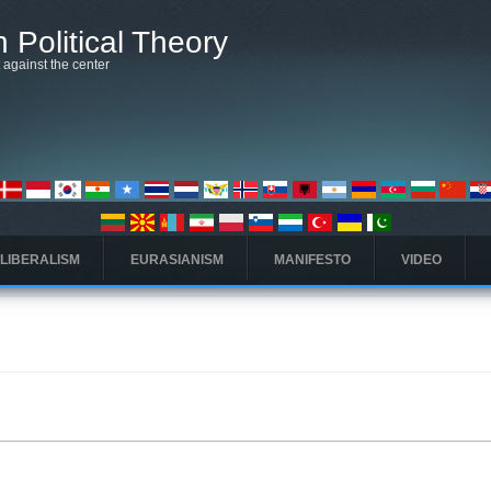
 Political Theory
t against the center
 LIBERALISM
EURASIANISM
MANIFESTO
VIDEO