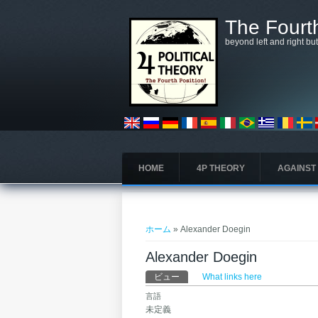
メインコンテンツに移動
The Fourth
beyond left and right bu
HOME
4P THEORY
AGAINST
現在地
ホーム
» Alexander Doegin
Alexander Doegin
プライマリータブ
ビュー
(アクティブなタブ)
What links here
言語
未定義