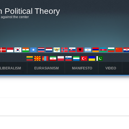
 Political Theory
t against the center
 LIBERALISM
EURASIANISM
MANIFESTO
VIDEO