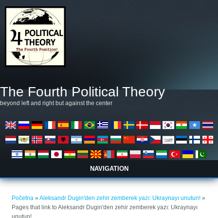
Skoči na glavni sadržaj
The Fourth Political Theory
beyond left and right but against the center
NAVIGATION
Vi ste ovdje
Početna
»
Aleksandr Dugin'den zehir zemberek yazı: Ukraynayı unutun!
»
Pages that link to Aleksandr Dugin'den zehir zemberek yazı: Ukraynayı
unutun!