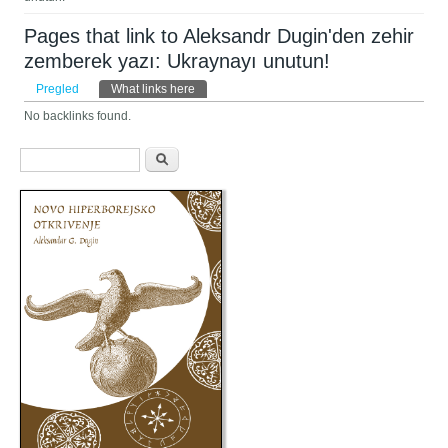
Pages that link to Aleksandr Dugin'den zehir
zemberek yazı: Ukraynayı unutun!
Primarni tabovi
Pregled
What links here
(aktivni tab)
No backlinks found.
Obrazac pretraživanja
Pretraga