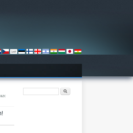
खोजी फारम
खोज्नुहोस्
azı:
n!