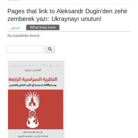
Pages that link to Aleksandr Dugin'den zehir
zemberek yazı: Ukraynayı unutun!
التبويبات الأساسية
عرض
What links here
(علامة التبويب النشطة)
No backlinks found.
استمارة البحث
‏ابحث ‏