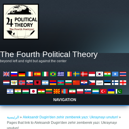
تجاوز إلى المحتوى الرئيسي
The Fourth Political Theory
beyond left and right but against the center
NAVIGATION
أنت هنا
الرئيسية
»
Aleksandr Dugin'den zehir zemberek yazı: Ukraynayı unutun!
»
Pages that link to Aleksandr Dugin'den zehir zemberek yazı: Ukraynayı
unutun!