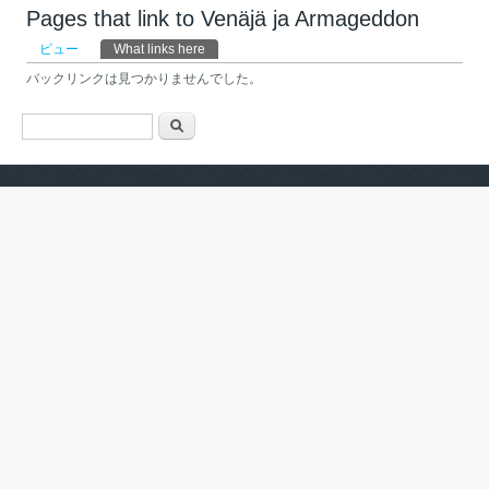
Pages that link to Venäjä ja Armageddon
プライマリータブ
ビュー
What links here
(アクティブなタブ)
バックリンクは見つかりませんでした。
検索フォーム
検索