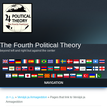
メインコンテンツに移動
The Fourth Political Theory
beyond left and right but against the center
NAVIGATION
現在地
ホーム
»
Venäjä ja Armageddon
» Pages that link to Venäjä ja
Armageddon