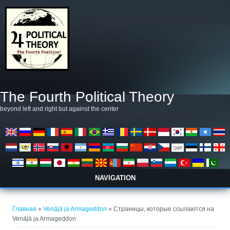
Перейти к основному содержанию
The Fourth Political Theory
beyond left and right but against the center
NAVIGATION
Вы здесь
Главная
»
Venäjä ja Armageddon
» Страницы, которые ссылаются на
Venäjä ja Armageddon