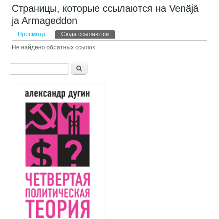
Страницы, которые ссылаются на Venäjä
ja Armageddon
Главные вкладки
Просмотр
Сюда ссылаются
(активная вкладка)
Не найдено обратных ссылок
Форма поиска
Поиск