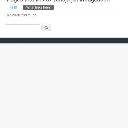
主要索引標籤
檢視
What links here
(作用中頁籤)
No backlinks found.
搜尋表單
搜尋