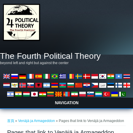
移至主內容
The Fourth Political Theory
beyond left and right but against the center
NAVIGATION
您在這裡
首頁
»
Venäjä ja Armageddon
» Pages that link to Venäjä ja Armageddon
Pages that link to Venäjä ja Armageddon