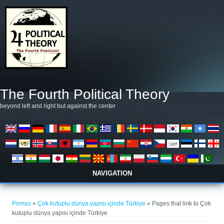
Pereiti į pagrindinį turinį
The Fourth Political Theory
beyond left and right but against the center
NAVIGATION
Jūs esate čia
Pirmas
»
Çok kutuplu dünya yapısı içinde Türkiye
» Pages that link to Çok
kutuplu dünya yapısı içinde Türkiye