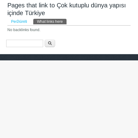
Pages that link to Çok kutuplu dünya yapısı
içinde Türkiye
Pirminės kortelės
Peržiūrėti
What links here
(aktyvi kortelė)
No backlinks found.
Paieškos forma
Paieška