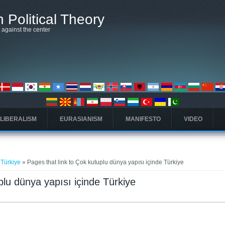
 Political Theory
t against the center
 LIBERALISM
EURASIANISM
MANIFESTO
VIDEO
 Türkiye
» Pages that link to Çok kutuplu dünya yapısı içinde Türkiye
plu dünya yapısı içinde Türkiye