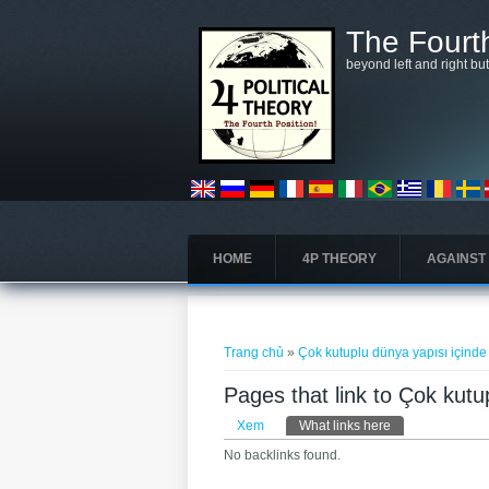
Nhảy đến nội dung
The Fourth
beyond left and right bu
HOME
4P THEORY
AGAINST
Bạn đang ở đây
Trang chủ
»
Çok kutuplu dünya yapısı içinde
Pages that link to Çok kutu
Tab chính
Xem
What links here
(tab hoạt động)
No backlinks found.