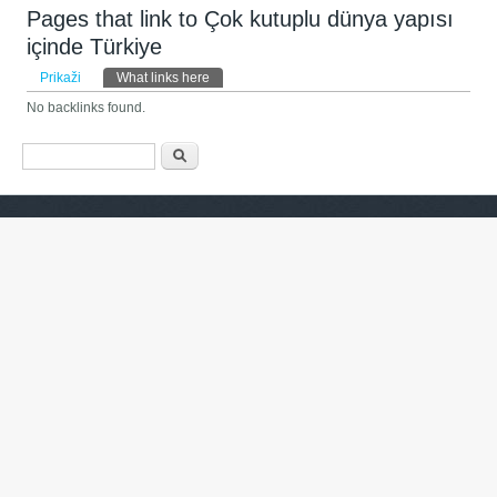
Pages that link to Çok kutuplu dünya yapısı
içinde Türkiye
Primarni zavihki
Prikaži
What links here
(active tab)
No backlinks found.
Iskalnik
Išči