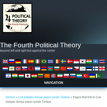
Skip to main content
The Fourth Political Theory
beyond left and right but against the center
NAVIGATION
Nahajate se tukaj
Domov
»
Çok kutuplu dünya yapısı içinde Türkiye
» Pages that link to Çok
kutuplu dünya yapısı içinde Türkiye