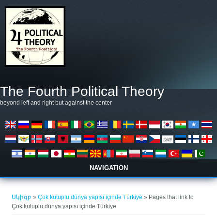
Skip to main content
The Fourth Political Theory
beyond left and right but against the center
NAVIGATION
You are here
Սկիզբ
»
Çok kutuplu dünya yapısı içinde Türkiye
» Pages that link to
Çok kutuplu dünya yapısı içinde Türkiye