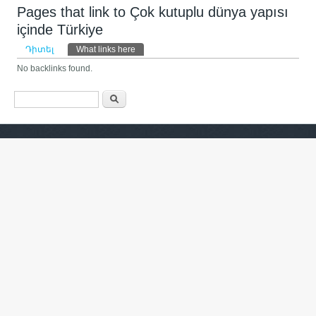
Pages that link to Çok kutuplu dünya yapısı
içinde Türkiye
Primary tabs
Դիտել
What links here
(ակտիվ թաբ)
No backlinks found.
Search form
Որոնել