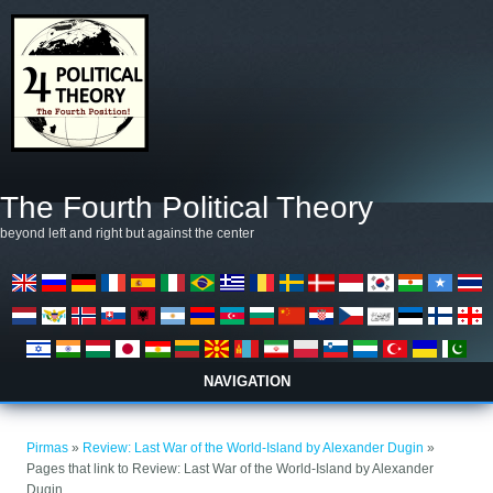
Pereiti į pagrindinį turinį
The Fourth Political Theory
beyond left and right but against the center
NAVIGATION
Jūs esate čia
Pirmas
»
Review: Last War of the World-Island by Alexander Dugin
»
Pages that link to Review: Last War of the World-Island by Alexander
Dugin