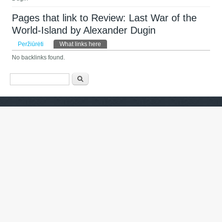
Pages that link to Review: Last War of the
World-Island by Alexander Dugin
Pirminės kortelės
Peržiūrėti
What links here
(aktyvi kortelė)
No backlinks found.
Paieškos forma
Paieška