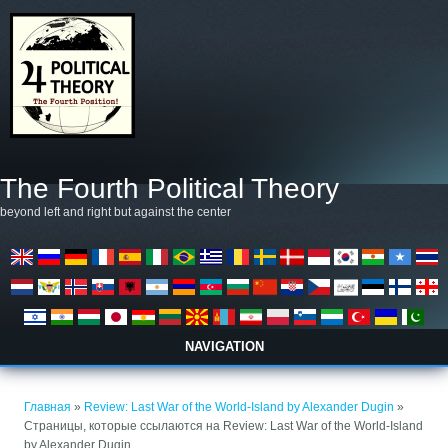
Перейти к основному содержанию
The Fourth Political Theory
beyond left and right but against the center
NAVIGATION
Вы здесь
Главная
»
Review: Last War of the World-Island by Alexander Dugin
»
Страницы, которые ссылаются на Review: Last War of the World-Island
by Alexander Dugin