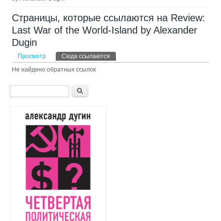
Страницы, которые ссылаются на Review:
Last War of the World-Island by Alexander
Dugin
Главные вкладки
Просмотр
Сюда ссылаются
(активная вкладка)
Не найдено обратных ссылок
Форма поиска
Поиск