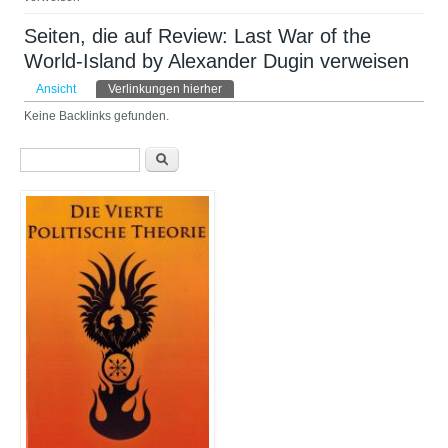
Seiten, die auf Review: Last War of the
World-Island by Alexander Dugin verweisen
Haupt-Reiter
Ansicht
Verlinkungen hierher
(aktiver Reiter)
Keine Backlinks gefunden.
Suchformular
Suche