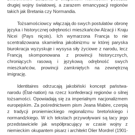
drugiej wojny światowej, a zarazem emancypacji regionów
takich jak Bretania czy Normandia.
Tożsamościowcy włączają do swych postulatów obronę
języka i historycznej odrębności mieszkańców Alzacji i Kraju
Nicei (
Pays niçois
). Ich wymarzona Francja to nie
scentralizowana skamielina jakobinizmu w której paryska
biurokracja wyzyskuje i wysysa siły życiowe z narodu, lecz
Francją skomponowana z prowincji historycznych,
chroniących rasową i językową odrębność swych
mieszkańców, prowincji zamkniętych na zewnętrzną
imigrację.
Identitaires
odrzucają jakobiński koncept państwa-
narodu (
État-nation
) na rzecz konfederacji regionów o silnej
tożsamości. Opowiadają się za imperialnym nacjonalizmem
europejskim. Za pośrednictwem pism Jeana Mabire, czerpią
z tradycji proniemieckiego regionalizmu bretońskiego i
normandzkiego. W ich tekstach przywoływani są tacy jego
przedstawiciele jak współpracujący w czasie wojny z
niemieckim okupantem pisarz i architekt Olier Mordrel (1901-