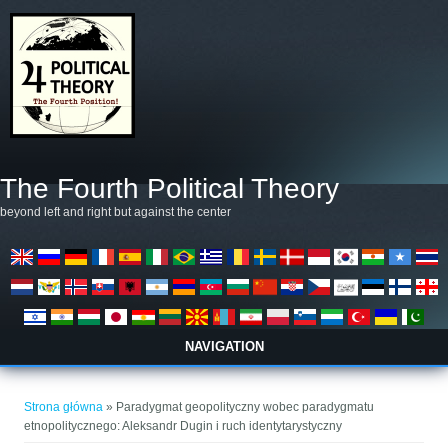
Przejdź do treści
The Fourth Political Theory
beyond left and right but against the center
NAVIGATION
Jesteś tutaj
Strona główna
» Paradygmat geopolityczny wobec paradygmatu
etnopolitycznego: Aleksandr Dugin i ruch identytarystyczny