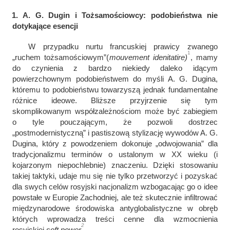
1. A. G. Dugin i Tożsamościowcy: podobieństwa nie
dotykające esencji
W przypadku nurtu francuskiej prawicy zwanego
1
„ruchem tożsamościowym”(
mouvement idenitatire)
, mamy
do czynienia z bardzo niekiedy daleko idącym
powierzchownym podobieństwem do myśli A. G. Dugina,
któremu to podobieństwu towarzyszą jednak fundamentalne
różnice ideowe. Bliższe przyjrzenie się tym
skomplikowanym współzależnościom może być zabiegiem
o tyle pouczającym, że pozwoli dostrzec
„postmodernistyczną” i pastiszową stylizację wywodów A. G.
Dugina, który z powodzeniem dokonuje „odwojowania” dla
tradycjonalizmu terminów o ustalonym w XX wieku (i
kojarzonym niepochlebnie) znaczeniu. Dzięki stosowaniu
takiej taktyki, udaje mu się nie tylko przetworzyć i pozyskać
dla swych celów rosyjski nacjonalizm wzbogacając go o idee
powstałe w Europie Zachodniej, ale też skutecznie infiltrować
międzynarodowe środowiska antyglobalistyczne w obręb
których wprowadza treści cenne dla wzmocnienia
2
rosyjskiej
soft power
.