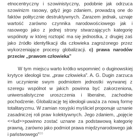
etnocentryczny i szowinistyczny, podobnie jak odrzuca
szowinizm rasowy, gdyż jego zdaniem, prowadzą one do
faktów politycznie destruktywnych. Zarazem jednak, uznaje
wartość zarówno czynnika narodowościowego jak i
rasowego jako z jednej strony stwarzających kategorię
wspólnoty w której roztopić ma się jednostka, z drugiej zaś
jako źródło identyfikacji dla człowieka zagrożonego przez
wykorzeniające procesy globalizacji.
c) prawa narodów
przeciw „prawom człowieka”
W tym miejscu warto krótko wspomnieć o duginowskiej
krytyce ideologii tzw. „praw człowieka”. A. G. Dugin zarzuca
im uczynienie swym podmiotem jednostki wyrwanej z
szeregu wspólnot w jakich powinna być zakorzeniona,
uniwersalistyczne uroszczenia i liberalne, zachodnie
pochodzenie. Globalizację tej ideologii uważa za nową formę
totalitaryzmu.
W zamian rosyjski myśliciel proponuje uznanie
zasadniczej roli praw kolektywnych. Jego zdaniem, „
pojęcie
<<lud>>powinno zostać uznane za podstawową kategorię
prawną, zarówno jako podmiot prawa międzynarodowego jak
20
i państwowego
”