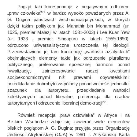
Pogląd taki koresponduje z negatywnym odbiorem
21
„praw człowieka”
w bardzo wysoko poważanych przez A.
G. Dugina państwach wschodnioazjatyckich, w których
dzięki takim politykom jak Mahathir bin Mohammad (ur.
1925, premier Malezji w latach 1981-2003) i Lee Kuan Yew
(ur. 1923 , premier Singapuru w latach 1959-1990),
odrzucono uniwersalistyczne uroszczenia tej ideologii.
Przeciwstawiono jej tam koncepcję „wartości azjatyckich”
obejmujących elementy takie jak odrzucenie pluralizmu
politycznego, preferowanie społecznej harmonii ponad
rywalizację, zainteresowanie raczej kwestiami
socjoekonomicznymi niż prawami obywatelskimi,
przedkładanie dobrobytu wspólnoty ponad wolność jednostki,
szacunek dla autorytetu, przedkładanie wartości
kolektywnych ponad liberalne, preferencja dla rządów
22
autorytarnych i odrzucenie liberalnej demokracji
Również recepcja „praw człowieka” w Afryce i na
Bliskim Wschodzie zdaje się zawierać wiele elementów
bliskich poglądom A. G. Dugina; przyjęta przez Organizację
Jedności Afrykańskiej (OJA) w 1981 r.
Afrykańska Karta