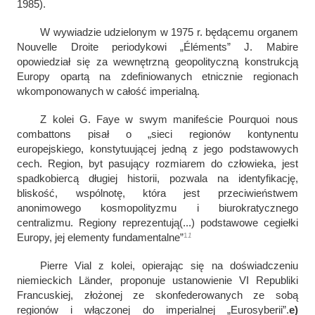
1985).
W wywiadzie udzielonym w 1975 r. będącemu organem
Nouvelle Droite
periodykowi „Éléments” J. Mabire
opowiedział się za wewnętrzną geopolityczną konstrukcją
Europy opartą na zdefiniowanych etnicznie regionach
wkomponowanych w całość imperialną.
Z kolei G. Faye w swym manifeście
Pourquoi nous
combattons
pisał o „
sieci regionów kontynentu
europejskiego, konstytuującej jedną z jego podstawowych
cech. Region, byt pasujący rozmiarem do człowieka, jest
spadkobiercą długiej historii, pozwala na identyfikację,
bliskość, wspólnotę, która jest przeciwieństwem
anonimowego kosmopolityzmu i biurokratycznego
centralizmu. Regiony reprezentują
(...)
podstawowe cegiełki
1
1
Europy, jej elementy fundamentalne
”
Pierre Vial z kolei, opierając się na doświadczeniu
niemieckich
Länder,
proponuje ustanowienie VI Republiki
Francuskiej, złożonej ze skonfederowanych ze sobą
regionów i włączonej do imperialnej „Eurosyberii”.
e)