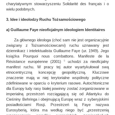
charytatywnym stowarzyszeniu Solidarité des français i o
wielu podobnych.
3. Idee i ideolodzy Ruchu Tożsamościowego
a) Guillaume Faye nieoficjalnym ideologiem Identitaires
Za głównego ideologa (choć sam nie jest organizacyjnie
związany z Tożsamościowcami) ruchu uznawany jest
dziennikarz i intelektualista Guillaume Faye (ur. 1949). Jego
książka
Pourquoi nous combattons. Manifeste de la
5
Résistance européenne
(2001)
uchodzi za nieoficjalny
manifest ruchu.
W pracy tej autor wyartykułował swą
etnocentryczną koncepcję geopolityczną. Kluczowe
znaczenie mają w niej terytorialne wspólnoty polityczne
zdefiniowane w oparciu o kryterium rasowe. Autochtoniczne
dla Europy ludy rasy białej powinny zostać zorganizowane w
imperialną przestrzeń rozciągającą się od Atlantyku do
Cieśniny Behringa i obejmującą Europę wraz z syberyjskimi
posiadłościami Rosji. Przestrzeń tą Faye nazywa
Eurosyberią, która ma według niego być „
przestrzenią