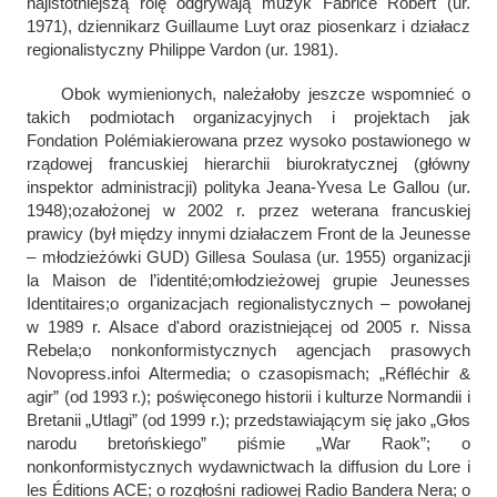
najistotniejszą rolę odgrywają muzyk Fabrice Robert (ur.
1971), dziennikarz Guillaume Luyt oraz piosenkarz i działacz
regionalistyczny Philippe Vardon (ur. 1981).
Obok wymienionych, należałoby jeszcze wspomnieć o
takich podmiotach organizacyjnych i projektach jak
Fondation Polémia
kierowana przez wysoko postawionego w
rządowej francuskiej hierarchii biurokratycznej (główny
inspektor administracji) polityka
Jeana-Yvesa Le Gallou (ur.
1948);
o
założonej w 2002 r. przez weterana francuskiej
prawicy (był między innymi działaczem Front de la Jeunesse
– młodzieżówki GUD) Gillesa Soulasa (ur. 1955) organizacji
la Maison de l’identité;
o
młodzieżowej grupie Jeunesses
Identitaires;
o organizacjach regionalistycznych – powołanej
w 1989 r.
Alsace d'abord oraz
istniejącej od 2005 r. Nissa
Rebela;
o nonkonformistycznych agencjach prasowych
Novopress.info
i Altermedia; o czasopismach; „
Réfléchir &
agir” (od 1993 r.); poświęconego historii i kulturze Normandii i
Bretanii „Utlagi” (od 1999 r.); przedstawiającym się jako „
Głos
narodu bretońskiego
” piśmie „War Raok”; o
nonkonformistycznych wydawnictwach la diffusion du Lore i
les Éditions ACE; o rozgłośni radiowej Radio Bandera Nera; o