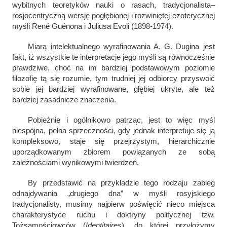
wybitnych teoretyków nauki o rasach, tradycjonalista–
rosjocentryczną wersję pogłębionej i rozwiniętej ezoterycznej
myśli
René Guénona
i Juliusa Evoli (1898-1974).
Miarą intelektualnego wyrafinowania A. G. Dugina jest
fakt, iż wszystkie te interpretacje jego myśli są równocześnie
prawdziwe, choć na im bardziej podstawowym poziomie
filozofię tą się rozumie, tym trudniej jej odbiorcy przyswoić
sobie jej bardziej wyrafinowane, głębiej ukryte, ale też
bardziej zasadnicze znaczenia.
Pobieżnie i ogólnikowo patrząc, jest to więc myśl
niespójna, pełna sprzeczności, gdy jednak interpretuje się ją
kompleksowo, staje się przejrzystym, hierarchicznie
uporządkowanym zbiorem powiązanych ze sobą
zależnościami wynikowymi twierdzeń.
By przedstawić na przykładzie tego rodzaju zabieg
odnajdywania „drugiego dna” w myśli rosyjskiego
tradycjonalisty, musimy najpierw poświęcić nieco miejsca
charakterystyce ruchu i doktryny politycznej tzw.
Tożsamościowców (
Identitaires
), do której przyłożymy