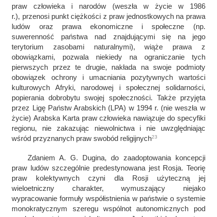
praw człowieka i narodów
(weszła w życie w 1986
r.)
,
przenosi punkt ciężkości z praw jednostkowych na prawa
ludów oraz prawa ekonomiczne i społeczne (np.
suwerenność państwa nad znajdującymi się na jego
terytorium zasobami naturalnymi), wiąże prawa z
obowiązkami, pozwala niekiedy na ograniczanie tych
pierwszych przez te drugie, nakłada na swoje podmioty
obowiązek ochrony i umacniania pozytywnych wartości
kulturowych Afryki, narodowej i społecznej solidarności,
popierania dobrobytu swojej społeczności.
Także przyjęta
przez Ligę Państw Arabskich (LPA) w 1994 r. (nie weszła w
życie)
Arabska Karta praw człowieka
nawiązuje do specyfiki
regionu, nie zakazując niewolnictwa i nie uwzględniając
23
wśród przyznanych praw swobód religijnych
Zdaniem A. G. Dugina, do zaadoptowania koncepcji
praw ludów szczególnie predestynowana jest Rosja. Teorię
praw kolektywnych czyni dla Rosji użyteczną jej
wieloetniczny charakter, wymuszający niejako
wypracowanie formuły współistnienia w państwie o systemie
monokratycznym szeregu wspólnot autonomicznych pod