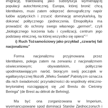
imigrację, traktowaną jako substytucja wymierającej
populacji autochtonicznej. Europa, której bronić chcą
Identitaires
,
musi zatem odeprzeć demograficzny napór
ludów azjatyckich i zrzucić dominację amerykańską, by
dokonać politycznego zjednoczenia. Etnopolityka ma
prowadzić do ochrony swego własnego „
germen
”, czyli
„
biologicznego korzenia ludu i cywilizacji, centrum jego
1
6
podstawy etnicznej, na której wszystko się opiera
”
i) Ruch Tożsamościowy jako przykład „czwartej fali
nacjonalizmu”
Forma nacjonalizmu przyjmowana przez
Identitaires,
polega zatem na zerwaniu z nacjonalizmem
oświeceniowym; obywatelskim, politycznie
upodmiotawiającym naród, biorącym swój początek w
egalitarystycznej filozofii „Wieku Świateł”.
Patriotyzm oznacza
dla nich świadomość przynależności do wspólnoty etniczno-
terytorialnej rozciągającej się „od Brestu do Cieśniny
Beringa” (
de Brest au détroit de Behring
).
Ma być ona zorganizowana w
Imperium
,
wyemancypowane spod dominacji Stanów Zjednoczonych i