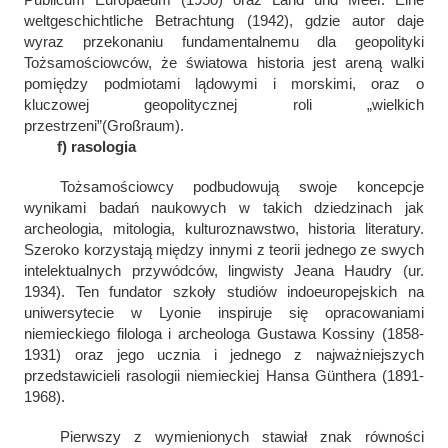
weltgeschichtliche Betrachtung
(1942), gdzie autor daje
wyraz przekonaniu fundamentalnemu dla geopolityki
Tożsamościowców, że światowa historia jest areną walki
pomiędzy podmiotami lądowymi i morskimi, oraz o
kluczowej geopolitycznej roli „wielkich
przestrzeni”(
Großraum
).
f) rasologia
Tożsamościowcy podbudowują swoje koncepcje
wynikami badań naukowych w takich dziedzinach jak
archeologia, mitologia, kulturoznawstwo, historia literatury.
Szeroko korzystają między innymi z teorii jednego ze swych
intelektualnych przywódców, lingwisty Jeana Haudry (ur.
1934). Ten fundator szkoły studiów indoeuropejskich na
uniwersytecie w Lyonie inspiruje się opracowaniami
niemieckiego filologa i archeologa Gustawa Kossiny (1858-
1931) oraz jego ucznia i jednego z najważniejszych
przedstawicieli rasologii niemieckiej Hansa Günthera (1891-
1968).
Pierwszy z wymienionych stawiał znak równości