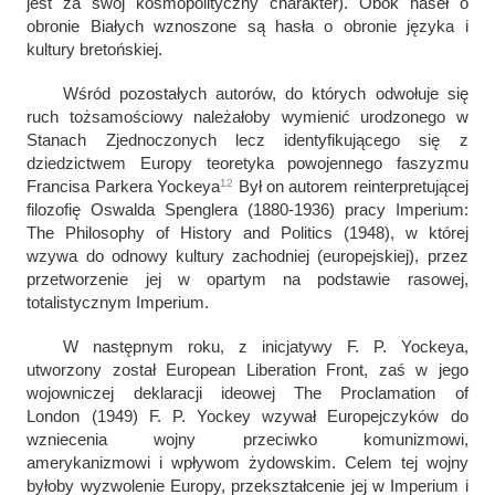
jest za swój kosmopolityczny charakter). Obok haseł o
obronie Białych wznoszone są hasła o obronie języka i
kultury bretońskiej.
Wśród pozostałych autorów, do których odwołuje się
ruch tożsamościowy należałoby wymienić urodzonego w
Stanach Zjednoczonych lecz identyfikującego się z
dziedzictwem Europy teoretyka powojennego faszyzmu
12
Francisa Parkera Yockeya
Był on autorem reinterpretującej
filozofię Oswalda Spenglera (1880-1936) pracy
Imperium:
The Philosophy of History and Politics
(1948), w której
wzywa do odnowy kultury zachodniej (europejskiej), przez
przetworzenie jej w opartym na podstawie rasowej,
totalistycznym
Imperium
.
W następnym roku, z inicjatywy F. P. Yockeya,
utworzony został European Liberation Front, zaś w jego
wojowniczej deklaracji ideowej
The Proclamation of
London
(1949) F. P. Yockey wzywał Europejczyków do
wzniecenia wojny przeciwko komunizmowi,
amerykanizmowi i wpływom żydowskim. Celem tej wojny
byłoby wyzwolenie Europy, przekształcenie jej w
Imperium
i