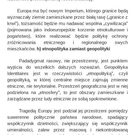
Europa ma być nowym
Imperium
, którego granice będą
wyznaczały ziemie zamieszkane przez białą rasę („granice z
krwi”), tożsamość będzie mu nadawać wspólna „cywilizacja”
(pojmowana jako indoeuropejskie korzenie etnokulturowe i
pogaństwo), które realizować będzie politykę ochrony
zróżnicowania etnicznego i regionalnego swych
mieszkańców.
h) etnopolityka zamiast geopolityki
Padadygmat rasowy, nie przestrzenny, jest punktem
wyjścia do wszelkich dalszych rozważań. Geopolityka
Identitaires jest w rzeczywistości „etnopolityką”, czyli
geopolityką, w której centralne miejsce zajmują zmienne
etniczne, nie terytorialne. Przestrzeń geograficzna jest w niej
podzielona na „etnosfery”, to jest obszary zamieszkane i
zarządzane przez ludy etnicznie ze sobą spokrewnione.
Tragedią Europy jest podział jej przestrzeni pomiędzy
suwerenne politycznie państwa narodowe, spadający
współczynnik dzietności, zwiększający się współczynnik
umieralności, zalew przez masową i niekontrolowaną