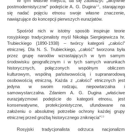
W tym właśnie miejscu, da się zauważyć „aktywnie
18
postmodernistyczne” podejście A. G. Dugina
, starającego
się nadać pojęciu etnosu swoje własne znaczenie,
nawiązujące do koncepcji pierwszych eurazjatów.
Spośród nich w istotny sposób inspiruje teorie
rosyjskiego tradycjonalisty myśl Nikołaja Siergiejewicza hr.
Trubieckiego (1890-1938) – twórcy kategorii „całości”
etnicznej. Dla N. S. Trubieckiego, „całość” tworzona była
przez grupę narodów wzrastających w tym samym
środowisku geograficznym i w tych samych warunkach
historycznych, połączonych wspólnym obliczem
kulturowym, wspólną państwowością i supranarodową
osobowością etniczną. Każda z „całości” etnicznych jest
jedyna w swoim rodzaju, niepowtarzalna i
samowystarczalna. Zdaniem A. G. Dugina „
właściwe
eurazjatyzmowi podejście do kategorii etnosu, jest
konserwatywne, protekcjonistyczne, ufundowane na
założeniu o absolutnej potrzebie ochrony każdej grupy
19
etnicznej przed groźbą historycznego zniknięcia
”
Rosyjski tradycjonalista odrzuca nacjonalizm