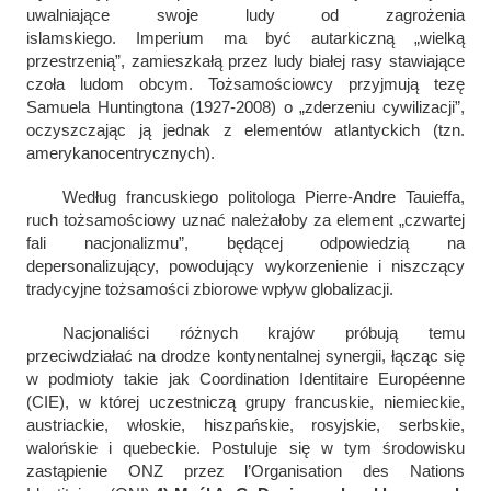
uwalniające swoje ludy od zagrożenia
islamskiego.
Imperium
ma być autarkiczną „wielką
przestrzenią”, zamieszkałą przez ludy białej rasy stawiające
czoła ludom obcym. Tożsamościowcy przyjmują tezę
Samuela Huntingtona (1927-2008) o „zderzeniu cywilizacji”,
oczyszczając ją jednak z elementów atlantyckich (tzn.
amerykanocentrycznych).
Według francuskiego politologa Pierre-Andre Tauieffa,
ruch tożsamościowy uznać należałoby za element „czwartej
fali nacjonalizmu”, będącej odpowiedzią na
depersonalizujący, powodujący wykorzenienie i niszczący
tradycyjne tożsamości zbiorowe wpływ globalizacji.
Nacjonaliści różnych krajów próbują temu
przeciwdziałać na drodze kontynentalnej synergii, łącząc się
w podmioty takie jak Coordination Identitaire Européenne
(CIE), w której uczestniczą grupy francuskie, niemieckie,
austriackie, włoskie, hiszpańskie, rosyjskie, serbskie,
walońskie i quebeckie. Postuluje się w tym środowisku
zastąpienie ONZ przez l’Organisation des Nations