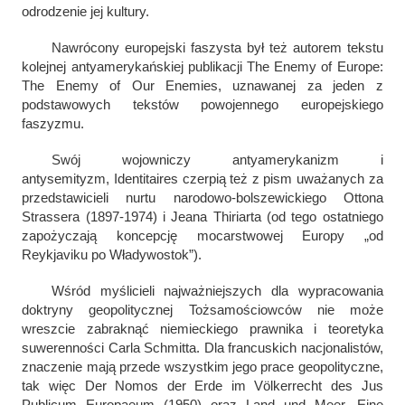
odrodzenie jej kultury.
Nawrócony europejski faszysta był też autorem tekstu
kolejnej antyamerykańskiej publikacji
The Enemy of Europe:
The Enemy of Our Enemies,
uznawanej za jeden z
podstawowych tekstów powojennego europejskiego
faszyzmu.
Swój wojowniczy antyamerykanizm i
antysemityzm,
Identitaires
czerpią też z pism uważanych za
przedstawicieli nurtu narodowo-bolszewickiego Ottona
Strassera (1897-1974) i Jeana Thiriarta (od tego ostatniego
zapożyczają koncepcję mocarstwowej Europy „od
Reykjaviku po Władywostok”).
Wśród myślicieli najważniejszych dla wypracowania
doktryny geopolitycznej Tożsamościowców nie może
wreszcie zabraknąć niemieckiego prawnika i teoretyka
suwerenności Carla Schmitta. Dla francuskich nacjonalistów,
znaczenie mają przede wszystkim jego prace geopolityczne,
tak więc
Der Nomos der Erde im Völkerrecht des Jus
Publicum Europaeum
(1950) oraz
Land und Meer. Eine