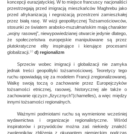
koncepcji eurazjatyckiej. W to miejsce francuscy nacjonaliści
przestrzegają przed imigracją mieszkańców Maghrebu jako
przed afrykanizacją i negroizacją przestrzeni zamieszkałej
przez białą rasę. W wizji geopolitycznej Tożsamościowców,
stosunki ze światem arabsko-muzułmańskim mają charakter
„wojny rasowej”, niewypowiedzianej otwarcie jedynie dlatego,
że społeczeństwa europejskie manipulowane są przez
plutokratyczne elity inspirujące i kierujące procesami
10
globalizacji.
d) regionalizm
Sprzeciw wobec imigracji i globalizacji nie zamyka
jednak treści geopolityki tożsamościowej. Teoretycy tego
ruchu opowiadają się za modelem Francji zregionalizowanej.
Walkę swoją toczą o zachowanie przez Europejczyków
tożsamości etnicznej, rasowej, historycznej ale także o
zachowanie ojczyzn „fizycznych”(
charnelles
), a więc między
innymi tożsamości regionalnych.
Ważnymi podmiotami ruchu są wymienione wcześniej
wydawnictwa i organizacje regionalistyczne. Wśród
inspiratorów i przywódców można zaś niekiedy znaleźć
zwolenników zbliżenia z okupantem niemieckim podczas