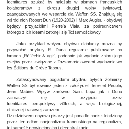
Identitaires
szukać by należało w pismach francuskich
kolaborantów z okresu drugiej wojny światowej,
zaangażowanych we wsparcie dla Waffen SS. Znajdują się
wśród nich Robert Dun (1920-2002) i Marc Augier. - obydwaj
będący przyjaciółmi Pierre’a Viala, za pośrednictwem
którego z ich ideami zetknęli się Tożsamościowcy.
Jako przykład wpływu obydwu działaczy można by
przywołać artykuły R. Duna regularnie publikowane na
łamach „Réfléchir & agir”, podobnie jak wydanie zbioru jego
esejów przez związane z Tożsamościowcami wydawnictwo
les Éditions du Crève Tabous.
Zafascynowany poglądami obydwu byłych żołnierzy
Waffen SS był również jeden z założycieli Terre et Peuple,
Jean Mabire. Wpływ zarówno Saint Lupa jak i Duna
zaznaczył się w przyjęciu przez
Identitaires
perspektywy
völkisch,
a więc biologicznej,
etnicznej i rasowej zarazem.
Dziedzictwem obydwu pisarzy jest ponadto nacisk kładziony
przez ten odłam nacjonalizmu francuskiego na regionalizm,
tożsamość prowincjonalną i decentralizację.