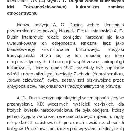
Identitaires (ONI).
4) Myśl A. G. Dugina wobec kluczowych
idei Tożsamościowców
a) kulturalizm zamiast
etnocentryzmu
Ideowa pozycja A. G. Dugina wobec Identitaires
przypomina nieco pozycję Nouvelle Droite, mianowicie A. G.
Dugin interpretuje relacje pomiędzy narodami nie jako
uwarunkowane ich odrębnością etniczną, lecz jako
konsekwencję zróżnicowania kulturowego. Rosyjski
tradycjonalista zbliża się w ten sposób do teorii
etnopluralistycznych i koncepcji współczesnej antropologii
17
kulturowej
, które w latach 1980. przestały być popularne
wśród uniwersalizującej ideologię Zachodu (demoliberalizm,
„prawa człowieka”) lewicy, zostały zaś przyswojone przez
antyglobalistów, nacjonalistów i tradycjonalistyczną prawicę.
A. G. Dugin kontynuuje skądinąd w ten sposób jedynie
przemyślenia XIX wiecznych myślicieli rosyjskich, dla
których kwestia narodowościowa nie była obojętna, którzy
jednak żyjąc w warunkach wielonarodowego imperium, nigdy
nie podzielali rasistowskich przekonań swoich zachodnich
kolegów. Pozostawali oni raczej pod wpływem idealistycznej