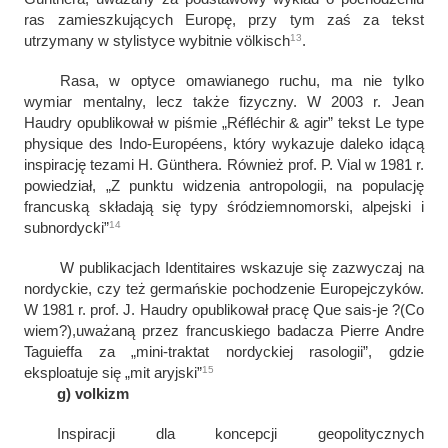
ras zamieszkujących Europę, przy tym zaś za tekst
13
utrzymany w stylistyce wybitnie
völkisch
.
Rasa, w optyce omawianego ruchu, ma nie tylko
wymiar mentalny, lecz także fizyczny. W 2003 r. Jean
Haudry opublikował w piśmie „Réfléchir & agir” tekst
Le type
physique des Indo-Européens
, który wykazuje daleko idącą
inspirację tezami H. Günthera.
Również prof. P. Vial w 1981 r.
powiedział, „
Z punktu widzenia antropologii, na populację
francuską składają się typy śródziemnomorski, alpejski i
14
subnordycki
”
W publikacjach Identitaires wskazuje się zazwyczaj na
nordyckie, czy też germańskie pochodzenie Europejczyków.
W 1981 r. prof. J. Haudry opublikował pracę
Que sais-je
?
(
Co
wiem
?
),
uważaną przez francuskiego badacza Pierre Andre
Taguieffa za „mini-traktat nordyckiej rasologii”, gdzie
15
eksploatuje się „mit aryjski”
g) volkizm
Inspiracji dla koncepcji geopolitycznych