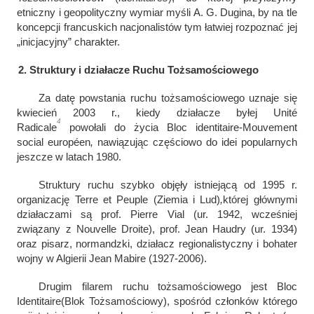
etniczny i geopolityczny wymiar myśli A. G. Dugina, by na tle
koncepcji francuskich nacjonalistów tym łatwiej rozpoznać jej
„inicjacyjny” charakter.
2. Struktury i działacze Ruchu Tożsamościowego
Za datę powstania ruchu tożsamościowego uznaje się
kwiecień 2003 r., kiedy działacze byłej
Unité
4
Radicale
powołali do życia Bloc identitaire-Mouvement
social européen
,
nawiązując częściowo do idei popularnych
jeszcze w latach 1980.
Struktury ruchu szybko objęły istniejącą od 1995 r.
organizację
Terre et Peuple (Ziemia i Lud)
,
której głównymi
działaczami są prof. Pierre Vial (ur. 1942, wcześniej
związany z Nouvelle Droite), prof. Jean Haudry (ur. 1934)
oraz pisarz, normandzki, działacz regionalistyczny i bohater
wojny w Algierii Jean Mabire (1927-2006).
Drugim filarem ruchu tożsamościowego jest Bloc
Identitaire
(Blok Tożsamościowy), spośród członków którego