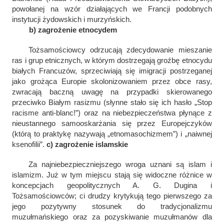
powołanej na wzór działających we Francji podobnych
instytucji żydowskich i murzyńskich.
b) zagrożenie etnocydem
Tożsamościowcy odrzucają zdecydowanie mieszanie
ras i grup etnicznych, w którym dostrzegają groźbę etnocydu
białych Francuzów, sprzeciwiają się imigracji postrzeganej
jako grożąca Europie skolonizowaniem przez obce rasy,
zwracają baczną uwagę na przypadki skierowanego
przeciwko Białym rasizmu (słynne stało się ich hasło
„Stop
racisme anti-blanc!
”) oraz na niebezpieczeństwa płynące z
nieustannego samooskarżania się przez Europejczyków
(którą to praktykę nazywają „etnomasochizmem”) i „naiwnej
ksenofilii”.
c) zagrożenie islamskie
Za najniebezpieczniejszego wroga uznani są islam i
islamizm. Już w tym miejscu stają się widoczne różnice w
koncepcjach geopolitycznych A. G. Dugina i
Tożsamościowców; ci drudzy krytykują tego pierwszego za
jego pozytywny stosunek do tradycjonalizmu
muzułmańskiego oraz za pozyskiwanie muzułmanów dla