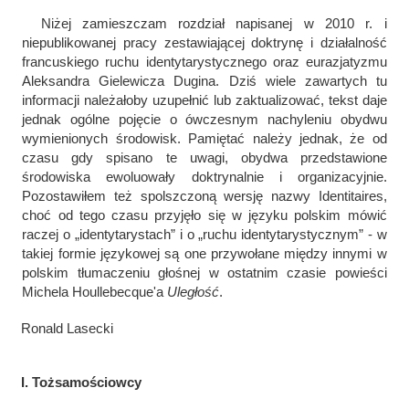
Niżej zamieszczam rozdział napisanej w 2010 r. i
niepublikowanej pracy zestawiającej doktrynę i działalność
francuskiego ruchu identytarystycznego oraz eurazjatyzmu
Aleksandra Gielewicza Dugina. Dziś wiele zawartych tu
informacji należałoby uzupełnić lub zaktualizować, tekst daje
jednak ogólne pojęcie o ówczesnym nachyleniu obydwu
wymienionych środowisk. Pamiętać należy jednak, że od
czasu gdy spisano te uwagi, obydwa przedstawione
środowiska ewoluowały doktrynalnie i organizacyjnie.
Pozostawiłem też spolszczoną wersję nazwy Identitaires,
choć od tego czasu przyjęło się w języku polskim mówić
raczej o „identytarystach” i o „ruchu identytarystycznym” - w
takiej formie językowej są one przywołane między innymi w
polskim tłumaczeniu głośnej w ostatnim czasie powieści
Michela Houllebecque'a
Uległość
.
Ronald Lasecki
I. Tożsamościowcy