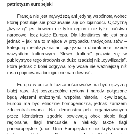
patriotyzm europejski
Francja nie jest najwyższą ani jedyną wspólnotą wobec
której postuluje się poczuwanie się do lojalności. Ojczyzną
„fizyczną” jest bowiem nie tylko region i nie tylko państwo
narodowe, lecz także Europa. Dla Identitaires nie jest ona
jednak – jak ma to miejsce w przypadku tradycjonalistów –
kategorią metafizyczną ani ojczyzną o charakterze przede
wszystkim kulturowym.
Słowo „kultura” pojawia się w
publicystyce tego środowiska dużo rzadziej niż „cywilizacja”,
która jednak z kolei odgrywa rolę wcale nie ważniejszą niż
rasa i pojmowana biologicznie narodowość.
Europa w oczach Tożsamościowców ma być ojczyzną
białej rasy. Jej poszczególne regiony i narody połączone
będą więzami etnicznymi, wspólną historią i cywilizacją.
Europa ma być etnicznie homogeniczna, jednak zarazem
zdecentralizowana. Na demonstracjach organizowanych
przez Identitaires
zgodnie
powiewają obok siebie flagi
regionalne, flagi francuskie, a niekiedy także flagi
paneuropejskie (choć Unia Europejska silnie krytykowana