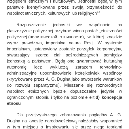
względem etnicznym i kulturowym. Jednostki będą w tym
państwie identyfikowane przez swoją przynależność do
24
wspólnot etnicznych, kulturowych lub religijnych
Rozpuszczenie jednostki we wspólnocie na
płaszczyźnie politycznej przybrać winno postać „etniczności
politycznej”(
политической этничности
), w której znajdzie
wyraz prawdziwa, imperialna natura Rosji. W systemie
imperialnym, ustanowiony zostanie porządek korporacyjny,
stwarzający szereg ciał pośredniczących pomiędzy
jednostką a państwem. Będą one gwarantować kulturalną
autonomię lecz wykluczą zarazem terytorialno-
administracyjne upodmiotowienie którejkolwiek wspólnoty
(krytykowane przez A. G. Dugina jako stworzenie warunków
do rozwoju separatyzmu). Mieszanie się różnorodnych
wspólnot etnicznych będzie dopuszczalne jedynie w
ograniczonym stopniu i tylko na poziomie elit.
d) koncepcja
etnosu
Dla przejrzystszego zobrazowania poglądów A. G.
Dugina na kwestię narodowościową należałoby wspomnieć
w tym miejscu o inspirowaniu się przez niego teoriami