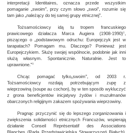
interpretacji Identitaires, oznacza przede wszystkim
pomaganie „swoim”, przy czym słowo „swoi”, rozumie się
tam jako „należący do tej samej grupy etnicznej”.
Tożsamościowcy idą tu tropem francuskiego
8
prawicowego działacza Marca Augiera (1908-1990)
,
piszącego o „
podstawowym odruchu: Europejczyk jest w
tarapatach? Pomagam mu. Dlaczego? Ponieważ jest
Europejczykiem. Służę swojej wspólnocie, podobnie jak inni
służą własnym. Spontanicznie. Naturalnie. Jest to
9
uprawnione.
”
Chcąc pomagać tylko„swoim”, od 2003 r.
Tożsamościowcy rozdają potrzebującym zupę z
wieprzowiną (
soupe au cochon
), by w ten sposób wykluczyć
z grona beneficjentów inicjatywy żydów i muzułmanów
obarczonych religijnym zakazem spożywania wieprzowiny.
Pragnąc przyczynić się do lepszego zorganizowania i
zwiększenia solidarności etnicznych Francuzów, wspierają
działanie Conseil Représentatif des Associations
Blanches
(Rada Przedstawicielska Stowarzyszeń Białych),