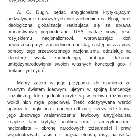
A. G. Dugin
,
będąc antyglobalistą krytykującym
oddziaływanie nowożytnych idei zachodnich na Rosję oraz
ideologiczną globalizację realizującą się za sprawą
mocarstwowej preponderancji USA, nadaje nową treść
rosyjskiemu nacjonalizmowi, wprowadzając doń
nowoczesną myśl zachodnioeuropejską, następnie zaś przy
pomocy tego przetworzonego nacjonalizmu, oddziałuje na
ideosferę świata zachodniego, próbując dokonać
umiędzynarodowienia swoich własnych koncepcji geo- i
3
metapolitycznych
.
Mamy zatem w jego przypadku do czynienia ze
zwartym światem ideowym, ujętym w spójną koncepcję
filozoficzną, które jednak ukryte są w celowo rozpylonej
wokół nich mgle pojęciowej. Treść odczytywana wśród
oparów tej mgły przez danego odbiorcę zależy od stopnia
jego „ideowego wtajemniczenia”: lewicowy antyglobalista
znajdzie tam krytykę neoliberalizmu i amerykanizmu,
nacjonalista – obronę narodowych tożsamości i praw
wspólnotowych, rasista – pojęcia etnosu, rasy, nazwiska