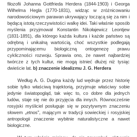
filozofii Johanna Gottfrieda Herdera (1844-1903) i Georga
Wilhelma Hegla (1770-1831), widząc w zróżnicowaniu
narodowościowym parawan ukrywający toczącą się za nim i
będącą istotą rzeczywistości walkę idei. Taki właśnie sposób
myślenia przyjmował Konstantin Nikołajewicz Leontjew
(1831-1891), dla którego każda kultura i każde państwo są
odrębną i unikalną wartością, choć wszystkie podlegają
przypominającemu biologiczną ontogenezę prawu
cykliczności rozwoju. Sprawia ono, że nawet najbardziej
twórcze z tych kultur, nie mogą istnieć dłużej niż tysiąc
dwieście lat.
b) znaczenie idealizmu J. G. Herdera
Według A. G. Dugina każdy lud wędruje przez historię
sobie tylko właściwą trajektorią, przyjmuje właściwy sobie
jedynie światopogląd, tak więc to, co dobre dla jednych
ludów, staje się nie do przyjęcia dla innych. Równocześnie
rosyjski myśliciel posługuje się w pozytywnym znaczeniu
słowem „etnos”, mającym w tradycji sowieckiej i rosyjskiej
antropologii znaczenie wybitnie naturalistyczne a nawet
biologiczne.