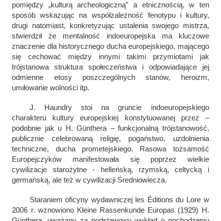
pomiędzy „kulturą archeologiczną” a etnicznością, w ten
sposób wskazując na współzależność fenotypu i kultury,
drugi natomiast, konkretyzując ustalenia swojego mistrza,
stwierdził że mentalność indoeuropejska ma kluczowe
znaczenie dla historycznego ducha europejskiego, mającego
się cechować między innymi takimi przymiotami jak
trójstanowa struktura społeczeństwa i odpowiadające jej
odmienne etosy poszczególnych stanów, heroizm,
umiłowanie wolności itp.
J. Haundry stoi na gruncie indoeuropejskiego
charakteru kultury europejskiej konstytuowanej przez –
podobnie jak u H. Günthera – funkcjonalną trójstanowość,
publicznie celebrowaną religię, pogaństwo, uzdolnienia
techniczne, ducha prometejskiego. Rasowa tożsamość
Europejczyków manifestowała się poprzez wielkie
cywilizacje starożytne - helleńską, rzymską, celtycką i
germańską, ale też w cywilizacji Średniowiecza.
Staraniem oficyny wydawniczej les Éditions du Lore w
2006 r. wznowiono
Kleine Rassenkunde Europas
(1929) H.
Günthera, uważany za podstawowy wykład o pochodzeniu