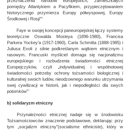
przeznaczenia narodów europejskich, zamieszkałych
pomiędzy Atlantykiem a Pacyfikiem, przypieczętowaniem
historycznego przymierza Europy półwyspowej, Europy
6
Środkowej i Rosji
”
Faye w swojej koncepcji paneuropejskiej łączy systemy
teoretyczne Oswalda Mosleya (1896-1980), Francisa
Parkera Yockey’a (1917-1960), Carla Schmitta (1888-1985) i
Juliusa Evoli z silnie podkreślanym wątkiem etnicznym i
rasowym. Francuski myśliciel domaga się nacjonalizmu
europejskiego i rozbudzenia świadomości etnicznej
Europejczyków, czyli „
indywidualnej i wspólnotowej
świadomości potrzeby ochrony tożsamości biologicznej i
kulturalnej swoich ludów, nieodzownego warunku utrzymania
swej cywilizacji w historii, jak i niepodległości dla swych
7
potomków
”
b) solidaryzm etniczny
Przynależności etnicznej nadaje się w środowisku
Tożsamościowców znaczenie podstawowe, deklarując przy
tym „socjalizm etniczny”(
socialisme ethniciste
), który w