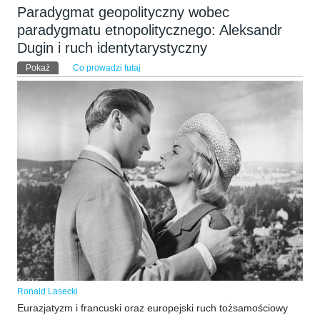
Paradygmat geopolityczny wobec
paradygmatu etnopolitycznego: Aleksandr
Dugin i ruch identytarystyczny
Karty podstawowe
Pokaż
(aktywna karta)
Co prowadzi tutaj
Ronald Lasecki
Eurazjatyzm i francuski oraz europejski ruch tożsamościowy