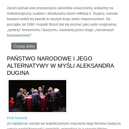
Zanim jednak owe przesunięcia akcentów unaocznimy, wskażmy na
metodologiczny szablon i strukturalny rdzeń refleksji A. Dugina, narosło
bowiem wokół tej kwestii w naszym kraju wiele nieporozumień. Na
początku lat 1990. rosyjski filozof dał się poznać jako autor oryginalnej
„syntezy” komunizmu i faszyzmu, nazwanej przez niego „narodowym
bolszewizmem”.
Czytaj dalej
wpis Dugin vs. Dugin. O „Manifeście Wielkiego
Przebudzenia”
PAŃSTWO NARODOWE I JEGO
ALTERNATYWY W MYŚLI ALEKSANDRA
DUGINA
Piotr Nowicki
Za najstarsze narody we współczesnym znaczeniu tego terminu badacze