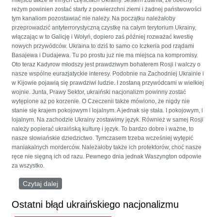
miejscu także w innych częściach Ukrainy. Jestem zdania, że obecny
reżym powinien zostać starty z powierzchni ziemi i żadnej państwowości
tym kanaliom pozostawiać nie należy. Na początku należałoby
przeprowadzić antyterrorystyczną czystkę na całym terytorium Ukrainy,
włączając w to Galicję i Wołyń, dopiero zaś później rozważać kwestię
nowych przywódców. Ukraina to dziś to samo co Iczkeria pod rządami
Basajewa i Dudajewa. Tu po prostu już nie ma miejsca na kompromisy.
Oto teraz Kadyrow młodszy jest prawdziwym bohaterem Rosji i walczy o
nasze wspólne eurazjatyckie interesy. Podobnie na Zachodniej Ukrainie i
w Kijowie pojawią się prawdziwi ludzie. I zostaną przywódcami w wielkiej
wojnie. Junta, Prawy Sektor, ukraiński nacjonalizm powinny zostać
wytępione aż po korzenie. O Czeczenii także mówiono, że nigdy nie
stanie się krajem pokojowym i lojalnym. A jednak się stała. I pokojowym, i
lojalnym. Na zachodzie Ukrainy zostawimy język. Również w samej Rosji
należy popierać ukraińską kulturę i język. To bardzo dobre i ważne, to
nasze słowiańskie dziedzictwo. Tymczasem trzeba wcześniej wytępić
maniakalnych morderców. Należałoby także ich protektorów, choć nasze
ręce nie sięgną ich od razu. Pewnego dnia jednak Waszyngton odpowie
za wszystko.
Czytaj dalej
wpis Wywiad portalu konserwatyzm.pl z
Aleksandrem Duginem na temat Ukrainy
Ostatni błąd ukraińskiego nacjonalizmu