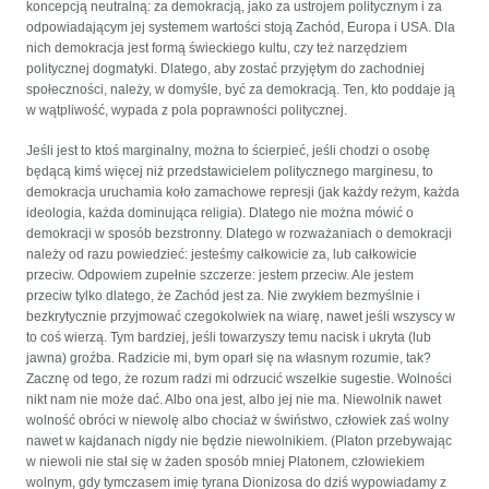
koncepcją neutralną: za demokracją, jako za ustrojem politycznym i za
odpowiadającym jej systemem wartości stoją Zachód, Europa i USA. Dla
nich demokracja jest formą świeckiego kultu, czy też narzędziem
politycznej dogmatyki. Dlatego, aby zostać przyjętym do zachodniej
społeczności, należy, w domyśle, być za demokracją. Ten, kto poddaje ją
w wątpliwość, wypada z pola poprawności politycznej.
Jeśli jest to ktoś marginalny, można to ścierpieć, jeśli chodzi o osobę
będącą kimś więcej niż przedstawicielem politycznego marginesu, to
demokracja uruchamia koło zamachowe represji (jak każdy reżym, każda
ideologia, każda dominująca religia). Dlatego nie można mówić o
demokracji w sposób bezstronny. Dlatego w rozważaniach o demokracji
należy od razu powiedzieć: jesteśmy całkowicie za, lub całkowicie
przeciw. Odpowiem zupełnie szczerze: jestem przeciw. Ale jestem
przeciw tylko dlatego, że Zachód jest za. Nie zwykłem bezmyślnie i
bezkrytycznie przyjmować czegokolwiek na wiarę, nawet jeśli wszyscy w
to coś wierzą. Tym bardziej, jeśli towarzyszy temu nacisk i ukryta (lub
jawna) groźba. Radzicie mi, bym oparł się na własnym rozumie, tak?
Zacznę od tego, że rozum radzi mi odrzucić wszelkie sugestie. Wolności
nikt nam nie może dać. Albo ona jest, albo jej nie ma. Niewolnik nawet
wolność obróci w niewolę albo chociaż w świństwo, człowiek zaś wolny
nawet w kajdanach nigdy nie będzie niewolnikiem. (Platon przebywając
w niewoli nie stał się w żaden sposób mniej Platonem, człowiekiem
wolnym, gdy tymczasem imię tyrana Dionizosa do dziś wypowiadamy z