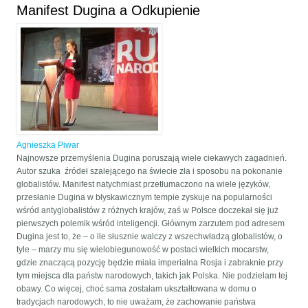
Manifest Dugina a Odkupienie
Agnieszka Piwar
Najnowsze przemyślenia Dugina poruszają wiele ciekawych zagadnień.
Autor szuka źródeł szalejącego na świecie zła i sposobu na pokonanie
globalistów. Manifest natychmiast przetłumaczono na wiele języków,
przesłanie Dugina w błyskawicznym tempie zyskuje na popularności
wśród antyglobalistów z różnych krajów, zaś w Polsce doczekał się już
pierwszych polemik wśród inteligencji. Głównym zarzutem pod adresem
Dugina jest to, że – o ile słusznie walczy z wszechwładzą globalistów, o
tyle – marzy mu się wielobiegunowość w postaci wielkich mocarstw,
gdzie znaczącą pozycję będzie miała imperialna Rosja i zabraknie przy
tym miejsca dla państw narodowych, takich jak Polska. Nie podzielam tej
obawy. Co więcej, choć sama zostałam ukształtowana w domu o
tradycjach narodowych, to nie uważam, że zachowanie państwa