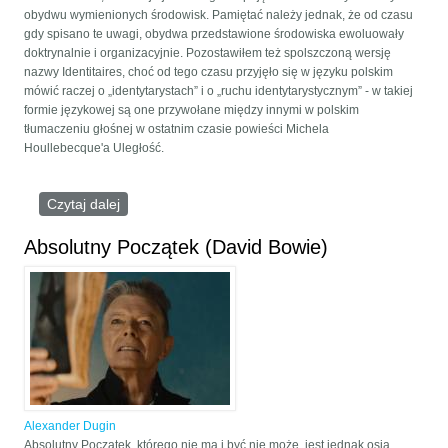
obydwu wymienionych środowisk. Pamiętać należy jednak, że od czasu
gdy spisano te uwagi, obydwa przedstawione środowiska ewoluowały
doktrynalnie i organizacyjnie. Pozostawiłem też spolszczoną wersję
nazwy Identitaires, choć od tego czasu przyjęło się w języku polskim
mówić raczej o „identytarystach” i o „ruchu identytarystycznym” - w takiej
formie językowej są one przywołane między innymi w polskim
tłumaczeniu głośnej w ostatnim czasie powieści Michela
Houllebecque'a Uległość.
Czytaj dalej
wpis Paradygmat geopolityczny wobec
paradygmatu etnopolitycznego: Aleksandr Dugin i
ruch identytarystyczny
Absolutny Początek (David Bowie)
Alexander Dugin
Absolutny Początek, którego nie ma i być nie może, jest jednak osią