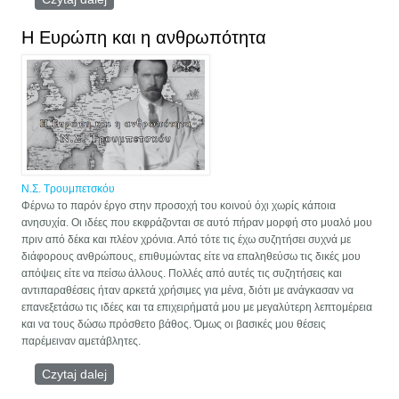
Η Ευρώπη και η ανθρωπότητα
Ν.Σ. Τρουμπετσκόυ
Φέρνω το παρόν έργο στην προσοχή του κοινού όχι χωρίς κάποια
ανησυχία. Οι ιδέες που εκφράζονται σε αυτό πήραν μορφή στο μυαλό μου
πριν από δέκα και πλέον χρόνια. Από τότε τις έχω συζητήσει συχνά με
διάφορους ανθρώπους, επιθυμώντας είτε να επαληθεύσω τις δικές μου
απόψεις είτε να πείσω άλλους. Πολλές από αυτές τις συζητήσεις και
αντιπαραθέσεις ήταν αρκετά χρήσιμες για μένα, διότι με ανάγκασαν να
επανεξετάσω τις ιδέες και τα επιχειρήματά μου με μεγαλύτερη λεπτομέρεια
και να τους δώσω πρόσθετο βάθος. Όμως οι βασικές μου θέσεις
παρέμειναν αμετάβλητες.
Czytaj dalej
wpis Η Ευρώπη και η ανθρωπότητα