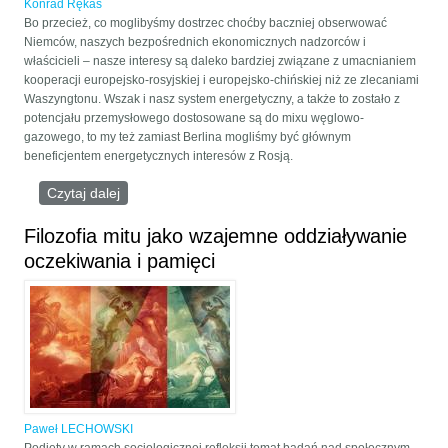
Konrad Rękas
Bo przecież, co moglibyśmy dostrzec choćby baczniej obserwować
Niemców, naszych bezpośrednich ekonomicznych nadzorców i
właścicieli – nasze interesy są daleko bardziej związane z umacnianiem
kooperacji europejsko-rosyjskiej i europejsko-chińskiej niż ze zlecaniami
Waszyngtonu. Wszak i nasz system energetyczny, a także to zostało z
potencjału przemysłowego dostosowane są do mixu węglowo-
gazowego, to my też zamiast Berlina mogliśmy być głównym
beneficjentem energetycznych interesów z Rosją.
Czytaj dalej
wpis Biden kontra Putin? Nie żartujmy…
Filozofia mitu jako wzajemne oddziaływanie
oczekiwania i pamięci
Paweł LECHOWSKI