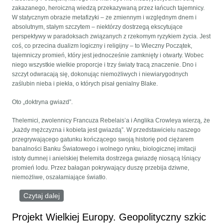
zakazanego, heroiczną wiedzą przekazywaną przez łańcuch tajemnicy.
W statycznym obrazie metafizyki – ze zmiennym i względnym dnem i
absolutnym, stałym szczytem – niektórzy dostrzegą ekscytujące
perspektywy w paradoksach związanych z rzekomym ryzykiem życia. Jest
coś, co przecina dualizm logiczny i religijny – to Wieczny Początek,
tajemniczy promień, który jest jednocześnie zamknięty i otwarty. Wobec
niego wszystkie wielkie proporcje i trzy światy tracą znaczenie. Dno i
szczyt odwracają się, dokonując niemożliwych i niewiarygodnych
zaślubin nieba i piekła, o których pisał genialny Blake.
Oto „doktryna gwiazd”.
Thelemici, zwolennicy Francuza Rebelais’a i Anglika Crowleya wierzą, że
„każdy mężczyzna i kobieta jest gwiazdą”. W przedstawicielu naszego
przegrywającego gatunku kończącego swoją historię pod ciężarem
banalności Banku Światowego i wolnego rynku, biologicznej imitacji
istoty dumnej i anielskiej thelemita dostrzega gwiazdę niosącą lśniący
promień lodu. Przez bałagan pokrywający duszę przebija dziwne,
niemożliwe, oszałamiające światło.
Czytaj dalej
wpis Absolutny Początek (David Bowie)
Projekt Wielkiej Europy. Geopolityczny szkic