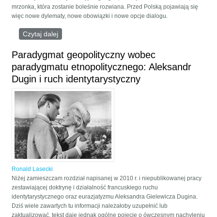
mrzonka, która zostanie boleśnie rozwiana. Przed Polską pojawiają się
więc nowe dylematy, nowe obowiązki i nowe opcje dialogu.
Czytaj dalej
wpis Między biegunami. Nadwiślańskie
perspektywy w obliczu upadku hegemonii USA
Paradygmat geopolityczny wobec
paradygmatu etnopolitycznego: Aleksandr
Dugin i ruch identytarystyczny
Ronald Lasecki
Niżej zamieszczam rozdział napisanej w 2010 r. i niepublikowanej pracy
zestawiającej doktrynę i działalność francuskiego ruchu
identytarystycznego oraz eurazjatyzmu Aleksandra Gielewicza Dugina.
Dziś wiele zawartych tu informacji należałoby uzupełnić lub
zaktualizować, tekst daje jednak ogólne pojęcie o ówczesnym nachyleniu