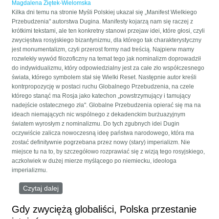
Magdalena Ziętek-Wielomska
Kilka dni temu na stronie Myśli Polskiej ukazał się „Manifest Wielkiego
Przebudzenia" autorstwa Dugina. Manifesty kojarzą nam się raczej z
krótkimi tekstami, ale ten konkretny stanowi przejaw idei, które głosi, czyli
zwycięstwa rosyjskiego bizantynizmu, dla którego tak charakterystyczny
jest monumentalizm, czyli przerost formy nad treścią. Najpierw mamy
rozwlekły wywód filozoficzny na temat tego jak nominalizm doprowadził
do indywidualizmu, który odpowiedzialny jest za całe zło współczesnego
świata, którego symbolem stał się Wielki Reset. Następnie autor kreśli
kontrpropozycję w postaci ruchu Globalnego Przebudzenia, na czele
którego stanąć ma Rosja jako katechon „powstrzymujący i tamujący
nadejście ostatecznego zła". Globalne Przebudzenia opierać się ma na
ideach niemających nic wspólnego z dekadenckim burżuazyjnym
światem wyrosłym z nominalizmu. Do tych zgubnych idei Dugin
oczywiście zalicza nowoczesną ideę państwa narodowego, która ma
zostać definitywnie pogrzebana przez nowy (stary) imperializm. Nie
miejsce tu na to, by szczegółowo rozprawiać się z wizją tego rosyjskiego,
aczkolwiek w dużej mierze myślącego po niemiecku, ideologa
imperializmu.
Czytaj dalej
wpis Duginistyczne „przebudzenie"
Gdy zwyciężą globaliści, Polska przestanie