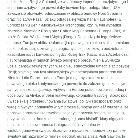
np. zbliżenia Rosji z Chinami, ze współpracy imperium eurazjatyckiego i
imperium azjatyckiego powstałaby bowiem hiperpotęga, której USA
zawsze się obawiały; jednocześnie w obliczu budowy Nord Stream-2
oraz inicjatywy Pasa i Szlaku odradza się wizja Karla Haushofera (w
uproszczeniu Berlin-Moskwa-Azja Wschodnia), czyli w tym wypadku
zbliżenie Niemiec z Rosją oraz Chin z Azją Centralną i Europą (Pas), a
także Bliskim Wschodem i Afryką (Droga). Dochodzą do tego świeże
niuanse: Turcja w obliczu informacji o podwojeniu ceł na stal i aluminium
może pokusić się o zmianę strategicznych sojuszników, a podzielenie
kaspijskiej ropy i kawioru pomiędzy Rosję, Irak, Kazachstan, Azerbejdżan
i Turkmenistan w ramach świeżo podjętego porozumienia wyklucza
udział państw zewnętrznych w rejonie, jednocześnie umacniając pozycję
Rosji; staje się ona tym atrakcyjniejszym potencjalnym partnerem dla
Niemiec i dla Francji, która to Francja mogłaby z kolei w ramach tak
powstałego bloku kontynentalnego powrócić do założeń gaullizmu, tym
samym rozszerzając swoje wpływy na Europę południowo-wschodnią i
docelowo na Afrykę, w pełni reaktywując kolonialną tradycję. Biorąc pod
uwagę skalę przebiegunowania światowej polityki i gospodarki oraz
wagę głównych podmiotów w tym procesie, można odnieść wrażenie, że
państwa narodowe rzeczywiście są jedynie przedłużeniem status quo,
przystankiem na drodze do liberalnego „końca historii”, który nigdy nie
nastąpi, a ich suwerenność i integralność terytorialna w
wielobiegunowym świecie złożonym z mocarstw, imperiów, czy państw-
światów jak nazwałby to rosyjski geograf, eurazjanista Piotr Sawicki, to