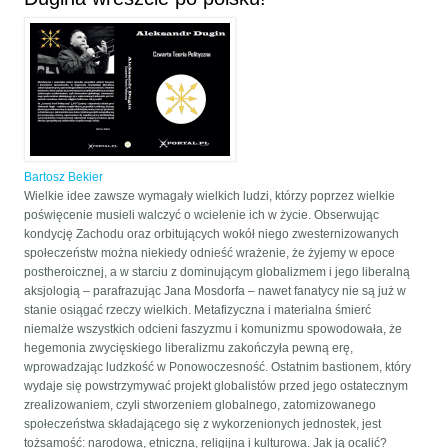
Bartosz Bekier
Wielkie idee zawsze wymagały wielkich ludzi, którzy poprzez wielkie
poświęcenie musieli walczyć o wcielenie ich w życie. Obserwując
kondycję Zachodu oraz orbitujących wokół niego zwesternizowanych
społeczeństw można niekiedy odnieść wrażenie, że żyjemy w epoce
postheroicznej, a w starciu z dominującym globalizmem i jego liberalną
aksjologią – parafrazując Jana Mosdorfa – nawet fanatycy nie są już w
stanie osiągać rzeczy wielkich. Metafizyczna i materialna śmierć
niemalże wszystkich odcieni faszyzmu i komunizmu spowodowała, że
hegemonia zwycięskiego liberalizmu zakończyła pewną erę,
wprowadzając ludzkość w Ponowoczesność. Ostatnim bastionem, który
wydaje się powstrzymywać projekt globalistów przed jego ostatecznym
zrealizowaniem, czyli stworzeniem globalnego, zatomizowanego
społeczeństwa składającego się z wykorzenionych jednostek, jest
tożsamość: narodowa, etniczna, religijna i kulturowa. Jak ją ocalić?