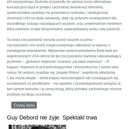
elit zwycięskiego Zachodu przywiodły do uproszczonej alternatywy:
koncepcyjna baza w postaci zachodniej demokracji liberalnej,
społeczeństwa opartego na gospodarce rynkowej, i strategicznej
dominacji USA na skalę światową, stały się jedynym rozwiązaniem dla
wszystkiego rodzaju narastających wyzwań, oraz uniwersalnym modelem
który powinien zostać bezpośrednio zaakceptowany przez całą ludzkość.
Ta nowa rzeczywistość wyrasta przed naszymi oczyma –
rzeczywistość one world zorganizowanego całkowicie w oparciu o
paradygmat amerykański. Wpływowy neokonserwatywny think-tank we
współczesnych USA odnosi do tej rzeczywistości bardziej odpowiadający
jej termin – „globalne imperium” (czasem „życzliwe imperium” – R.
Kagan). Imperium to jest jednobiegunowe i koncentryczne z samej swej
natury. W centrum znajduje się „bogata Północ”, wspólnota atlantycka.
Cała reszta świata – strefa krajów nierozwiniętych lub rozwijających się,
uznawanych za peryferyjne – ma zgodnie z przewidywaniami podążać w
tym samym kierunku i tą samą drogą, którą państwa zachodniego rdzenia
przebyły na długo wcześniej.
Czytaj dalej
wpis Projekt Wielkiej Europy. Geopolityczny szkic
przyszłości świata wielobiegunowego
Guy Debord nie żyje. Spektakl trwa