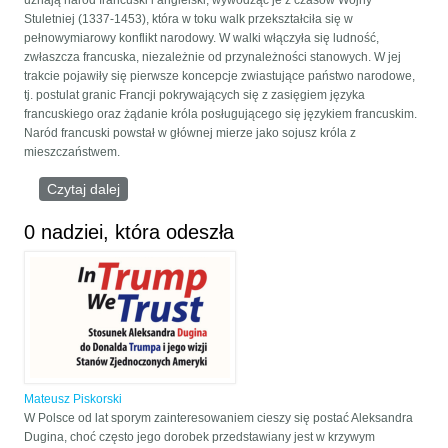
uznają naród francuski i angielski, wywodząc je z czasów Wojny
Stuletniej (1337-1453), która w toku walk przekształciła się w
pełnowymiarowy konflikt narodowy. W walki włączyła się ludność,
zwłaszcza francuska, niezależnie od przynależności stanowych. W jej
trakcie pojawiły się pierwsze koncepcje zwiastujące państwo narodowe,
tj. postulat granic Francji pokrywających się z zasięgiem języka
francuskiego oraz żądanie króla posługującego się językiem francuskim.
Naród francuski powstał w głównej mierze jako sojusz króla z
mieszczaństwem.
Czytaj dalej
wpis PAŃSTWO NARODOWE I JEGO
ALTERNATYWY W MYŚLI ALEKSANDRA DUGINA
0 nadziei, która odeszła
Mateusz Piskorski
W Polsce od lat sporym zainteresowaniem cieszy się postać Aleksandra
Dugina, choć często jego dorobek przedstawiany jest w krzywym