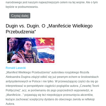
narodowego jest naszym najważniejszym celem na tej wojnie. Ale o tym
będzie w podsumowaniu.
Czytaj dalej
wpis Manifest Dugina a Odkupienie
Dugin vs. Dugin. O „Manifeście Wielkiego
Przebudzenia”
Ronald Lasecki
„Manifest Wielkiego Przebudzenia” autorstwa rosyjskiego filozofa
Aleksandra Dugina zdążył odbić się już pewnym echem w środowiskach
antysystemowych w Polsce i nie tylko. W przeważającej części da się go
interpretować w perspektywie ciągłości poglądów autora „Czwartej Teorii
Politycznej”, acz, w porównaniu do jego poprzednich wypowiedzi, w
„Manifeście...” pojawiają się też niepokojące przesunięcia akcentów,
każące zachować sceptyczny dystans do obecnego zwrotu w refleksji
Autora.