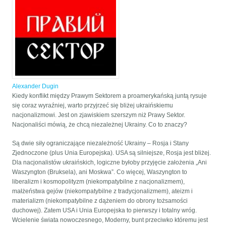
Alexander Dugin
Kiedy konflikt między Prawym Sektorem a proamerykańską juntą rysuje
się coraz wyraźniej, warto przyjrzeć się bliżej ukraińskiemu
nacjonalizmowi. Jest on zjawiskiem szerszym niż Prawy Sektor.
Nacjonaliści mówią, że chcą niezależnej Ukrainy. Co to znaczy?
Są dwie siły ograniczające niezależność Ukrainy – Rosja i Stany
Zjednoczone (plus Unia Europejska). USA są silniejsze, Rosja jest bliżej.
Dla nacjonalistów ukraińskich, logiczne byłoby przyjęcie założenia „Ani
Waszyngton (Bruksela), ani Moskwa”. Co więcej, Waszyngton to
liberalizm i kosmopolityzm (niekompatybilne z nacjonalizmem),
małżeństwa gejów (niekompatybilne z tradycjonalizmem), ateizm i
materializm (niekompatybilne z dążeniem do obrony tożsamości
duchowej). Zatem USA i Unia Europejska to pierwszy i totalny wróg.
Wcielenie świata nowoczesnego, Moderny, bunt przeciwko któremu jest