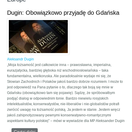
Dugin: Obowiązkowo przyjadę do Gdańska
Aleksandr Dugin
„Moja tożsamość jest całkowicie inna – prawosławna, imperialna,
eurazjatycka, bardziej głęboka niż wschodniosłowiańska – taka
fundamentalna, wielkoruska. Ale paradoksalnie wydaje mi się, że
Słowian Zachodnich i Polaków jakoś bardzo dobrze rozumiem. I może to
jest odpowiedź na Pana pytanie o to, dlaczego tak boją się mnie w
Gdańsku (obowiązkowo tam się pojawię). Sądzę, że spróbowałbym
podjąć dialog w odpowiednim tonie. Bardzo niewielu rosyjskich
intelektualistów, konserwatystów, nie-liberałów i nie-globalistów potrafi
zwrócić uwagę na tożsamość polską. Ja jestem w stanie. Jestem wręcz
jakoś zahipnotyzowany pewnymi konserwatywno-romantycznymi
aspektami kultury polskiej” – mówi w wywiadzie dla MP Aleksander Dugin
Czytaj dalej
wpis Dugin: Obowiązkowo przyjadę do Gdańska