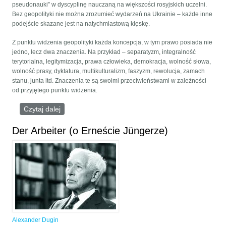
pseudonauki” w dyscyplinę nauczaną na większości rosyjskich uczelni.
Bez geopolityki nie można zrozumieć wydarzeń na Ukrainie – każde inne
podejście skazane jest na natychmiastową klęskę.
Z punktu widzenia geopolityki każda koncepcja, w tym prawo posiada nie
jedno, lecz dwa znaczenia. Na przykład – separatyzm, integralność
terytorialna, legitymizacja, prawa człowieka, demokracja, wolność słowa,
wolność prasy, dyktatura, multikulturalizm, faszyzm, rewolucja, zamach
stanu, junta itd. Znaczenia te są swoimi przeciwieństwami w zależności
od przyjętego punktu widzenia.
Czytaj dalej
wpis Geopolityka znaczenia. Semantyczna wojna
wokół Ukrainy
Der Arbeiter (o Erneście Jüngerze)
Alexander Dugin