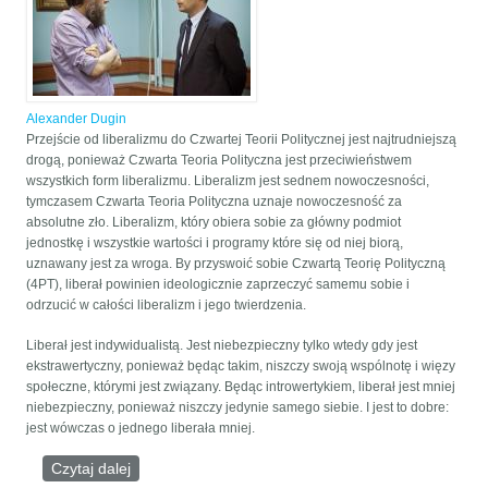
Alexander Dugin
Przejście od liberalizmu do Czwartej Teorii Politycznej jest najtrudniejszą
drogą, ponieważ Czwarta Teoria Polityczna jest przeciwieństwem
wszystkich form liberalizmu. Liberalizm jest sednem nowoczesności,
tymczasem Czwarta Teoria Polityczna uznaje nowoczesność za
absolutne zło. Liberalizm, który obiera sobie za główny podmiot
jednostkę i wszystkie wartości i programy które się od niej biorą,
uznawany jest za wroga. By przyswoić sobie Czwartą Teorię Polityczną
(4PT), liberał powinien ideologicznie zaprzeczyć samemu sobie i
odrzucić w całości liberalizm i jego twierdzenia.
Liberał jest indywidualistą. Jest niebezpieczny tylko wtedy gdy jest
ekstrawertyczny, ponieważ będąc takim, niszczy swoją wspólnotę i więzy
społeczne, którymi jest związany. Będąc introwertykiem, liberał jest mniej
niebezpieczny, ponieważ niszczy jedynie samego siebie. I jest to dobre:
jest wówczas o jednego liberała mniej.
Czytaj dalej
wpis Pewne sugestie dotyczące perspektyw