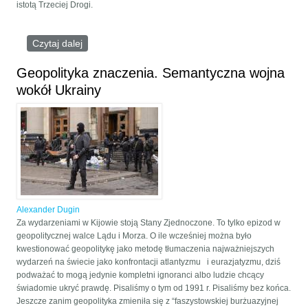
istotą Trzeciej Drogi.
Czytaj dalej
wpis Ostatni błąd ukraińskiego nacjonalizmu
Geopolityka znaczenia. Semantyczna wojna
wokół Ukrainy
Alexander Dugin
Za wydarzeniami w Kijowie stoją Stany Zjednoczone. To tylko epizod w
geopolitycznej walce Lądu i Morza. O ile wcześniej można było
kwestionować geopolitykę jako metodę tłumaczenia najważniejszych
wydarzeń na świecie jako konfrontacji atlantyzmu i eurazjatyzmu, dziś
podważać to mogą jedynie kompletni ignoranci albo ludzie chcący
świadomie ukryć prawdę. Pisaliśmy o tym od 1991 r. Pisaliśmy bez końca.
Jeszcze zanim geopolityka zmieniła się z “faszystowskiej burżuazyjnej