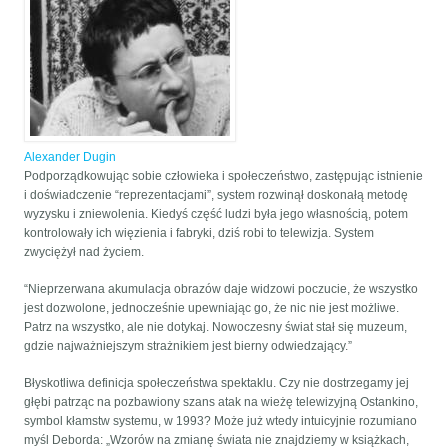
Alexander Dugin
Podporządkowując sobie człowieka i społeczeństwo, zastępując istnienie
i doświadczenie “reprezentacjami”, system rozwinął doskonałą metodę
wyzysku i zniewolenia. Kiedyś część ludzi była jego własnością, potem
kontrolowały ich więzienia i fabryki, dziś robi to telewizja. System
zwyciężył nad życiem.
“Nieprzerwana akumulacja obrazów daje widzowi poczucie, że wszystko
jest dozwolone, jednocześnie upewniając go, że nic nie jest możliwe.
Patrz na wszystko, ale nie dotykaj. Nowoczesny świat stał się muzeum,
gdzie najważniejszym strażnikiem jest bierny odwiedzający.”
Błyskotliwa definicja społeczeństwa spektaklu. Czy nie dostrzegamy jej
głębi patrząc na pozbawiony szans atak na wieżę telewizyjną Ostankino,
symbol kłamstw systemu, w 1993? Może już wtedy intuicyjnie rozumiano
myśl Deborda: „Wzorów na zmianę świata nie znajdziemy w książkach,