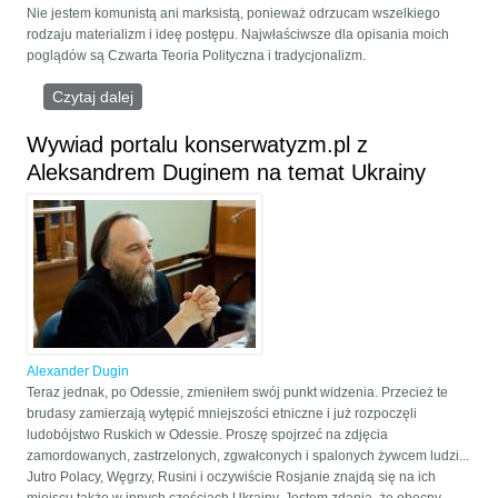
Nie jestem komunistą ani marksistą, ponieważ odrzucam wszelkiego
rodzaju materializm i ideę postępu. Najwłaściwsze dla opisania moich
poglądów są Czwarta Teoria Polityczna i tradycjonalizm.
Czytaj dalej
wpis Maoizm jest dla mnie zbyt nowoczesny
Wywiad portalu konserwatyzm.pl z
Aleksandrem Duginem na temat Ukrainy
Alexander Dugin
Teraz jednak, po Odessie, zmieniłem swój punkt widzenia. Przecież te
brudasy zamierzają wytępić mniejszości etniczne i już rozpoczęli
ludobójstwo Ruskich w Odessie. Proszę spojrzeć na zdjęcia
zamordowanych, zastrzelonych, zgwałconych i spalonych żywcem ludzi...
Jutro Polacy, Węgrzy, Rusini i oczywiście Rosjanie znajdą się na ich