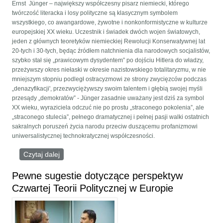
Ernst Jünger – największy współczesny pisarz niemiecki, którego
twórczość literacka i losy polityczne są klasycznym symbolem
wszystkiego, co awangardowe, żywotne i nonkonformistyczne w kulturze
europejskiej XX wieku. Uczestnik i świadek dwóch wojen światowych,
jeden z głównych teoretyków niemieckiej Rewolucji Konserwatywnej lat
20-tych i 30-tych, będąc źródłem natchnienia dla narodowych socjalistów,
szybko stał się „prawicowym dysydentem” po dojściu Hitlera do władzy,
przeżywszy okres niełaski w okresie nazistowskiego totalitaryzmu, w nie
mniejszym stopniu podległ ostracyzmowi ze strony zwycięzców podczas
„denazyfikacji', przezwyciężywszy swoim talentem i głębią swojej myśli
przesądy „demokratów” - Jünger zasadnie uważany jest dziś za symbol
XX wieku, wyraziciela odczuć nie po prostu „straconego pokolenia”, ale
„straconego stulecia”, pełnego dramatycznej i pełnej pasji walki ostatnich
sakralnych poruszeń życia narodu przeciw duszącemu profanizmowi
uniwersalistycznej technokratycznej współczesności.
Czytaj dalej
wpis Der Arbeiter (o Erneście Jüngerze)
Pewne sugestie dotyczące perspektyw
Czwartej Teorii Politycznej w Europie