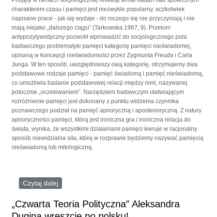
Podjęty w ramach socjologicznej refleksji temat badań nad społecznym
charakterem czasu i pamięci jest niezwykle popularny, aczkolwiek
napisane prace - jak się wydaje - do niczego się nie przyczyniają i nie
mają niejako „dalszego ciągu” (Tarkowska 1987, 9). Przełom
antypozytywistyczny pozwolił wprowadzić do socjologicznego pola
badawczego problematyki pamięci kategorię pamięci nieświadomej,
opisaną w koncepcji nieświadomości przez Zygmunta Freuda i Carla
Junga. W ten sposób, uwzględniwszy ową kategorię, otrzymujemy dwa
podstawowe rodzaje pamięci - pamięć świadomą i pamięć nieświadomą,
co umożliwia badanie podstawowej relacji między nimi, nazywanej
potocznie „oczekiwaniem”. Narzędziem badawczym ułatwiającym
rozróżnienie pamięci jest dokonany z punktu widzenia czynnika
poznawczego podział na pamięć aprioryczną i aposterioryczną. Z natury
aprioryczności pamięci, którą jest ironiczna gra i ironiczna relacja do
świata, wynika, że wszystkimi działaniami pamięci kieruje w racjonalny
sposób niewidzialna siła, którą w rozprawie będziemy nazywać pamięcią
nieświadomą lub mitologiczną.
Czytaj dalej
wpis Filozofia mitu jako wzajemne oddziaływanie
oczekiwania i pamięci
„Czwarta Teoria Polityczna” Aleksandra
Dugina wreszcie po polsku!