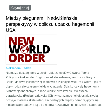
Czytaj dalej
wpis „Czwarta Teoria Polityczna” Aleksandra
Dugina wreszcie po polsku!
Między biegunami. Nadwiślańskie
perspektywy w obliczu upadku hegemonii
USA
Aleksandra Radlak
Niemalże dekadę temu w swoim zbiorze esejów Czwarta Teoria
Polityczna Aleksander Dugin zawarł stwierdzenie, że choć oś Paryż-
Berlin-Moskwa jest bardziej widmowa niż kiedykolwiek, to z widm – jak to
ujął – rodzą się czasem wielkie wydarzenia. Dziś kurczy się hegemonia
Stanów Zjednoczonych, a inne wielkie przestrzenie, zwłaszcza
eurazjatycka (Rosja) i azjatycka (Chiny) coraz mocniej określają swoją
pozycję. Balans i skala relacji zachodzących między odradzającymi się
mocarstwami zależne są od układów rozwijanych na naszych oczach, jak