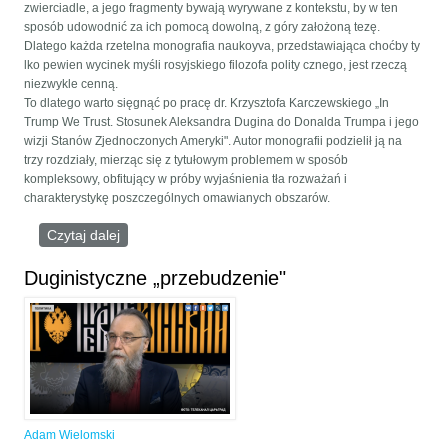
zwierciadle, a jego fragmenty bywają wyrywane z kontekstu, by w ten
sposób udowodnić za ich pomocą dowolną, z góry założoną tezę.
Dlatego każda rzetelna monografia naukoyva, przedstawiająca choćby ty
lko pewien wycinek myśli rosyjskiego filozofa polity cznego, jest rzeczą
niezwykle cenną.
To dlatego warto sięgnąć po pracę dr. Krzysztofa Karczewskiego „In
Trump We Trust. Stosunek Aleksandra Dugina do Donalda Trumpa i jego
wizji Stanów Zjednoczonych Ameryki". Autor monografii podzielił ją na
trzy rozdziały, mierząc się z tytułowym problemem w sposób
kompleksowy, obfitujący w próby wyjaśnienia tła rozważań i
charakterystykę poszczególnych omawianych obszarów.
Czytaj dalej
wpis 0 nadziei, która odeszła
Duginistyczne „przebudzenie"
Adam Wielomski