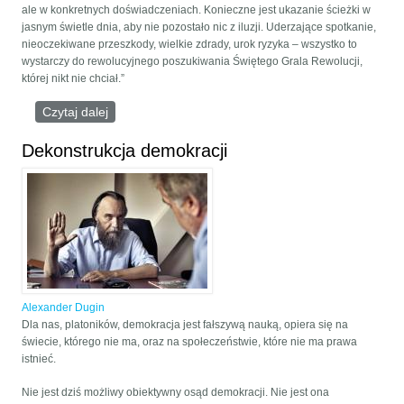
ale w konkretnych doświadczeniach. Konieczne jest ukazanie ścieżki w
jasnym świetle dnia, aby nie pozostało nic z iluzji. Uderzające spotkanie,
nieoczekiwane przeszkody, wielkie zdrady, urok ryzyka – wszystko to
wystarczy do rewolucyjnego poszukiwania Świętego Grala Rewolucji,
której nikt nie chciał.”
Czytaj dalej
wpis Guy Debord nie żyje. Spektakl trwa
Dekonstrukcja demokracji
Alexander Dugin
Dla nas, platoników, demokracja jest fałszywą nauką, opiera się na
świecie, którego nie ma, oraz na społeczeństwie, które nie ma prawa
istnieć.
Nie jest dziś możliwy obiektywny osąd demokracji. Nie jest ona