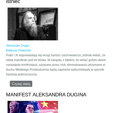
istnieć
Alexander Dugin
Mateusz Piskorski
Putin i Xi wypowiadają się wciąż bardzo zachowawczo, jednak widać, że
istota manifestu jest im bliska. W związku z faktem, że widać gołym okiem
narastanie konfrontacji, używane przez nich sformułowania utrzymane w
duchu Wielkiego Przebudzenia będą zapewne wybrzmiewały w sposób
bardziej jednoznaczny.
Czytaj dalej
wpis Gdy zwyciężą globaliści, Polska przestanie
istnieć
MANIFEST ALEKSANDRA DUGINA