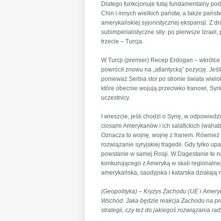
Dlatego funkcjonuje tutaj fundamentalny pod
Chin i innych wielkich państw, a także państ
amerykańskiej syjonistycznej ekspansji. Z d
subimperialistyczne siły: po pierwsze Izrael,
trzecie – Turcja.
W Turcji (premier) Recep Erdogan – wkrótce p
powrócił znowu na „atlantycką” pozycję. Jeśl
ponieważ Serbia stoi po stronie świata wielo
które obecnie wojują przeciwko Iranowi, Syrii
uczestnicy.
I wreszcie, jeśli chodzi o Syrię, w odpowied
ciosami Amerykanów i ich salafickich (wahabi
Oznacza to wojnę, wojnę z Iranem. Również w
rozwiązanie syryjskiej tragedii. Gdy tylko u
powstanie w samej Rosji. W Dagestanie te na
konkurującego z Ameryką w skali regionalnej 
amerykańska, saudyjska i katarska działają n
(Geopolityka) – Kryzys Zachodu (UE i Ameryk
Wschód. Jaka będzie reakcja Zachodu na proc
strategii, czy też do jakiegoś rozwiązania r