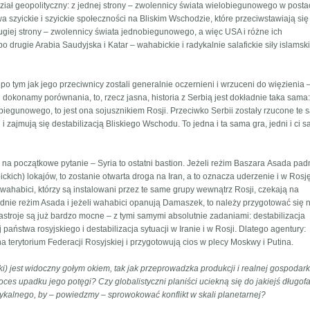
ział geopolityczny: z jednej strony – zwolennicy świata wielobiegunowego w postac
wa szyickie i szyickie społeczności na Bliskim Wschodzie, które przeciwstawiają się
rugiej strony – zwolennicy świata jednobiegunowego, a więc USA i różne ich
 po drugie Arabia Saudyjska i Katar – wahabickie i radykalnie salafickie siły islamsk
o tym jak jego przeciwnicy zostali generalnie oczernieni i wrzuceni do więzienia 
i dokonamy porównania, to, rzecz jasna, historia z Serbią jest dokładnie taka sama
biegunowego, to jest ona sojusznikiem Rosji. Przeciwko Serbii zostały rzucone te s
 i zajmują się destabilizacją Bliskiego Wschodu. To jedna i ta sama gra, jedni i ci s
zi na początkowe pytanie – Syria to ostatni bastion. Jeżeli reżim Baszarа Asada pa
ckich) lokajów, to zostanie otwarta droga na Iran, a to oznacza uderzenie i w Rosję
ahabici, którzy są instalowani przez te same grupy wewnątrz Rosji, czekają na
padnie reżim Asada i jeżeli wahabici opanują Damaszek, to należy przygotować się 
stroje są już bardzo mocne – z tymi samymi absolutnie zadaniami: destabilizacja
państwa rosyjskiego i destabilizacja sytuacji w Iranie i w Rosji. Dlatego agentury:
a terytorium Federacji Rosyjskiej i przygotowują cios w plecy Moskwy i Putina.
i) jest widoczny gołym okiem, tak jak przeprowadzka produkcji i realnej gospodark
es upadku jego potęgi? Czy globalistyczni planiści uciekną się do jakiejś długof
adykalnego, by – powiedzmy – sprowokować konflikt w skali planetarnej?