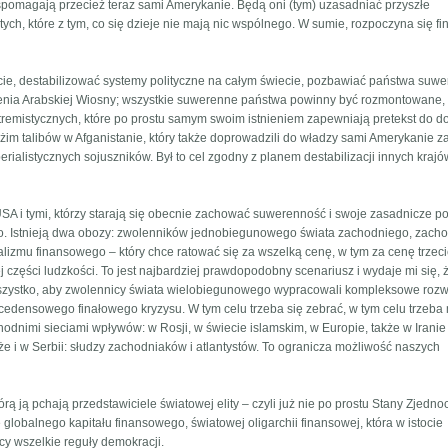
wspomagają przecież teraz sami Amerykanie. Będą oni (tym) uzasadniać przyszłe
ch, które z tym, co się dzieje nie mają nic wspólnego. W sumie, rozpoczyna się f
ie, destabilizować systemy polityczne na całym świecie, pozbawiać państwa suw
enia Arabskiej Wiosny; wszystkie suwerenne państwa powinny być rozmontowane,
stremistycznych, które po prostu samym swoim istnieniem zapewniają pretekst do 
eżim talibów w Afganistanie, który także doprowadzili do władzy sami Amerykanie z
ialistycznych sojuszników. Był to cel zgodny z planem destabilizacji innych krajó
A i tymi, którzy starają się obecnie zachować suwerenność i swoje zasadnicze po
o. Istnieją dwa obozy: zwolenników jednobiegunowego świata zachodniego, zacho
lizmu finansowego – który chce ratować się za wszelką cenę, w tym za cenę trzeci
 części ludzkości. To jest najbardziej prawdopodobny scenariusz i wydaje mi się, 
szystko, aby zwolennicy świata wielobiegunowego wypracowali kompleksowe roz
edensowego finałowego kryzysu. W tym celu trzeba się zebrać, w tym celu trzeba 
chodnimi sieciami wpływów: w Rosji, w świecie islamskim, w Europie, także w Iranie 
akże i w Serbii: słudzy zachodniaków i atlantystów. To оgranicza możliwość naszych
órą ją pchają przedstawiciele światowej elity – czyli już nie po prostu Stany Zjedn
e globalnego kapitału finansowego, światowej oligarchii finansowej, która w istocie
cy wszelkie reguły demokracji.