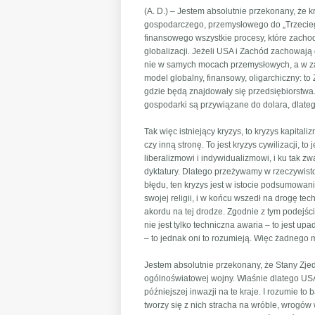
(A. D.) – Jestem absolutnie przekonany, że 
gospodarczego, przemysłowego do „Trzeciego
finansowego wszystkie procesy, które zacho
globalizacji. Jeżeli USA i Zachód zachowają
nie w samych mocach przemysłowych, a w zas
model globalny, finansowy, oligarchiczny: t
gdzie będą znajdowały się przedsiębiorstwa
gospodarki są przywiązane do dolara, dlateg
Tak więc istniejący kryzys, to kryzys kapit
czy inną stronę. To jest kryzys cywilizacji, to
liberalizmowi i indywidualizmowi, i ku tak z
dyktatury. Dlatego przeżywamy w rzeczywistoś
błędu, ten kryzys jest w istocie podsumowan
swojej religii, i w końcu wszedł na drogę te
аkordu na tej drodze. Zgodnie z tym podejśc
nie jest tylko techniczna awaria – to jest up
– to jednak oni to rozumieją. Więc żadnego m
Jestem absolutnie przekonany, że Stany Zje
ogólnoświatowej wojny. Właśnie dlatego USA
późniejszej inwazji na te kraje. I rozumie t
tworzy się z nich stracha na wróble, wrogów 