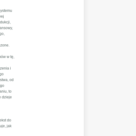
 systemu
wej
dukcji,
nansowy,
go,
czone.
mów w tę,
zenia i
ego
ństwa, od
ego
niu, to
e dzieje
ekst do
uje, jak