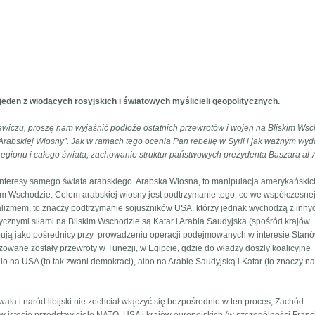
jeden z wiodących rosyjskich i światowych myślicieli geopolitycznych.
wiczu, proszę nam wyjaśnić podłoże ostatnich przewrotów i wojen na Bliskim Wsc
abskiej Wiosny”. Jak w ramach tego ocenia Pan rebelię w Syrii i jak ważnym wyd
dla regionu i całego świata, zachowanie struktur państwowych prezydenta Baszarа al
interesy samego świata arabskiego. Arabska Wiosna, to manipulacja amerykańskic
kim Wschodzie. Celem arabskiej wiosny jest podtrzymanie tego, co we współczesne
alizmem, to znaczy podtrzymanie sojuszników USA, którzy jednak wychodzą z inny
tycznymi siłami na Bliskim Wschodzie są Katar i Arabia Saudyjska (spośród krajów
tępują jako pośrednicy przy prowadzeniu operacji podejmowanych w interesie Stan
zowane zostały przewroty w Tunezji, w Egipcie, gdzie do władzy doszły koalicyjne
na USA (to tak zwani demokraci), albo na Arabię Saudyjską i Katar (to znaczy na
owała i naród libijski nie zechciał włączyć się bezpośrednio w ten proces, Zachód