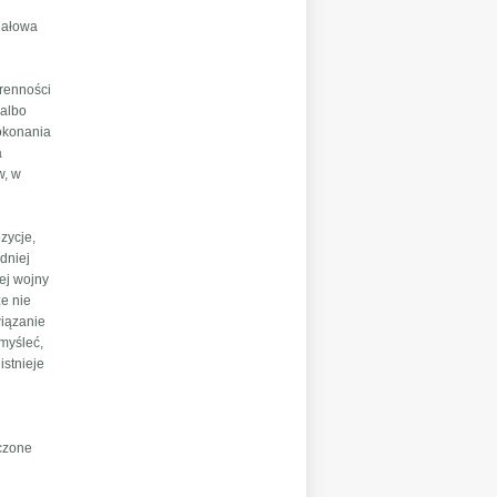
inałowa
erenności
 albo
dokonania
a
w, w
zycje,
dniej
ej wojny
że nie
wiązanie
myśleć,
istnieje
oczone