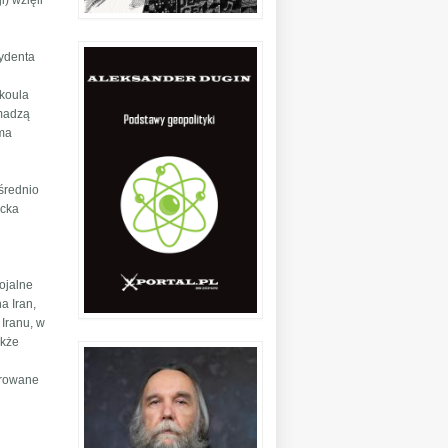
) wzięli
zydenta
akoula
omadzą
 ma
średnio
icka
lojalne
a Iran,
 Iranu, w
akże
ierowane