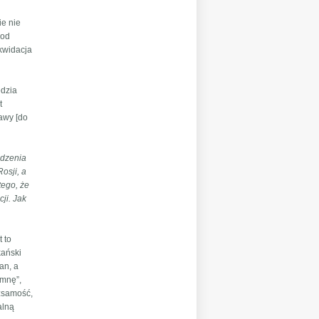
ie nie
 od
ikwidacja
ędzia
t
rawy [do
odzenia
osji, a
tego, że
ji. Jak
t to
kański
an, a
umnę”,
ożsamość,
alną