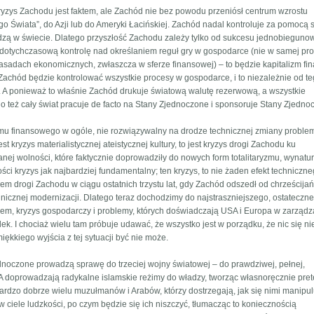
kryzys Zachodu jest faktem, ale Zachód nie bez powodu przeniósł centrum wzrostu
 Świata”, do Azji lub do Ameryki Łacińskiej. Zachód nadal kontroluje za pomocą
dzą w świecie. Dlatego przyszłość Zachodu zależy tylko od sukcesu jednobieguno
 dotychczasową kontrolę nad określaniem reguł gry w gospodarce (nie w samej pro
adach ekonomicznych, zwłaszcza w sferze finansowej) – to będzie kapitalizm fi
o Zachód będzie kontrolować wszystkie procesy w gospodarce, i to niezależnie od te
. A ponieważ to właśnie Zachód drukuje światową walutę rezerwową, a wszystkie
o też cały świat pracuje de facto na Stany Zjednoczone i sponsoruje Stany Zjedno
alizmu finansowego w ogóle, nie rozwiązywalny na drodze technicznej zmiany proble
 jest kryzys materialistycznej ateistycznej kultury, to jest kryzys drogi Zachodu ku
wanej wolności, które faktycznie doprowadziły do nowych form totalitaryzmu, wynatur
ci kryzys jak najbardziej fundamentalny; ten kryzys, to nie żaden efekt techniczn
iem drogi Zachodu w ciągu ostatnich trzystu lat, gdy Zachód odszedł od chrześcija
chnicznej modernizacji. Dlatego teraz dochodzimy do najstraszniejszego, ostateczn
iem, kryzys gospodarczy i problemy, których doświadczają USA i Europa w zarządza
adek. I chociaż wielu tam próbuje udawać, że wszystko jest w porządku, że nic się ni
iękkiego wyjścia z tej sytuacji być nie może.
dnoczone prowadzą sprawę do trzeciej wojny światowej – do prawdziwej, pełnej,
 doprowadzają radykalne islamskie reżimy do władzy, tworząc własnoręcznie pret
o bardzo dobrze wielu muzułmanów i Arabów, którzy dostrzegają, jak się nimi manipul
w ciele ludzkości, po czym będzie się ich niszczyć, tłumacząc to koniecznością