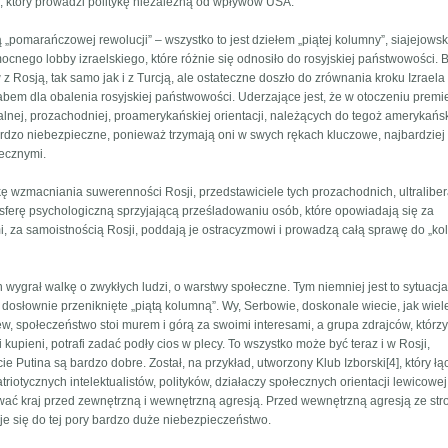
a, który prowadzi politykę niezależną od wpływów USA.
bą „pomarańczowej rewolucji” – wszystko to jest dziełem „piątej kolumny”, siajejows
ocnego lobby izraelskiego, które różnie się odnosiło do rosyjskiej państwowości. 
w z Rosją, tak samo jak i z Turcją, ale ostateczne doszło do zrównania kroku Izraela
bem dla obalenia rosyjskiej państwowości. Uderzające jest, że w otoczeniu premi
ralnej, prozachodniej, proamerykańskiej orientacji, należących do tegoż amerykańs
bardzo niebezpieczne, ponieważ trzymają oni w swych rękach kluczowe, najbardziej
łecznymi.
ykę wzmacniania suwerenności Rosji, przedstawiciele tych prozachodnich, ultralibe
sferę psychologiczną sprzyjającą prześladowaniu osób, które opowiadają się za
i, za samoistnością Rosji, poddają je ostracyzmowi i prowadzą całą sprawę do „ko
in wygrał walkę o zwykłych ludzi, o warstwy społeczne. Tym niemniej jest to sytuacj
dosłownie przeniknięte „piątą kolumną”. Wy, Serbowie, doskonale wiecie, jak wie
w, społeczeństwo stoi murem i górą za swoimi interesami, a grupa zdrajców, którzy
upieni, potrafi zadać podły cios w plecy. To wszystko może być teraz i w Rosji,
e Putina są bardzo dobre. Został, na przykład, utworzony Klub Izborski[4], który łą
riotycznych intelektualistów, polityków, działaczy społecznych orientacji lewicowej
atować kraj przed zewnętrzną i wewnętrzną agresją. Przed wewnętrzną agresją ze str
uje się do tej pory bardzo duże niebezpieczeństwo.