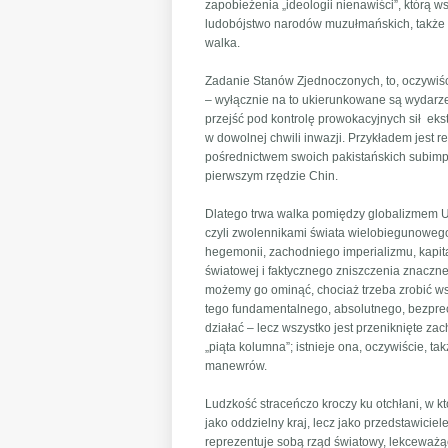
zapobieżenia „ideologii nienawiści”, którą 
ludobójstwo narodów muzułmańskich, także ty
walka.
Zadanie Stanów Zjednoczonych, to, oczywiśc
– wyłącznie na to ukierunkowane są wydarz
przejść pod kontrolę prowokacyjnych sił ek
w dowolnej chwili inwazji. Przykładem jest r
pośrednictwem swoich pakistańskich subimper
pierwszym rzędzie Chin.
Dlatego trwa walka pomiędzy globalizmem US
czyli zwolennikami świata wielobiegunoweg
hegemonii, zachodniego imperializmu, kapita
światowej i faktycznego zniszczenia znacznej
możemy go ominąć, chociaż trzeba zrobić w
tego fundamentalnego, absolutnego, bezprec
działać – lecz wszystko jest przeniknięte za
„piąta kolumna”; istnieje ona, oczywiście, t
manewrów.
Ludzkość straceńczo kroczy ku otchłani, w kt
jako oddzielny kraj, lecz jako przedstawiciel
reprezentuje sobą rząd światowy, lekceważą