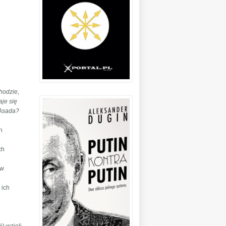
hodzie,
aje się
-Asada?
h
j
ch
ów
 ich