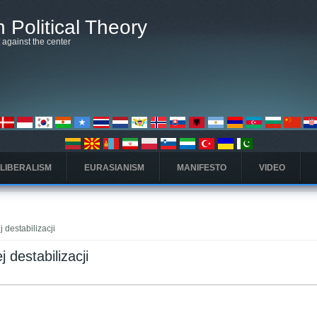
 Political Theory
t against the center
 LIBERALISM
EURASIANISM
MANIFESTO
VIDEO
destabilizacji
destabilizacji