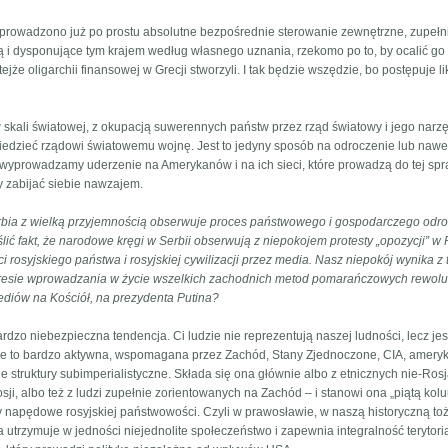
 wprowadzono już po prostu absolutne bezpośrednie sterowanie zewnętrzne, zupełn
 i dysponujące tym krajem według własnego uznania, rzekomo po to, by ocalić go
tejże oligarchii finansowej w Grecji stworzyli. I tak będzie wszędzie, bo postępuje l
 skali światowej, z okupacją suwerennych państw przez rząd światowy i jego narz
dzieć rządowi światowemu wojnę. Jest to jedyny sposób na odroczenie lub nawe
y wyprowadzamy uderzenie na Amerykanów i na ich sieci, które prowadzą do tej sp
my zabijać siebie nawzajem.
Serbia z wielką przyjemnością obserwuje proces państwowego i gospodarczego odr
ślić fakt, że narodowe kręgi w Serbii obserwują z niepokojem protesty „opozycji” w R
i rosyjskiego państwa i rosyjskiej cywilizacji przez media. Nasz niepokój wynika z 
resie wprowadzania w życie wszelkich zachodnich metod pomarańczowych rewoluc
diów na Kościół, na prezydenta Putina?
bardzo niebezpieczna tendencja. Ci ludzie nie reprezentują naszej ludności, lecz jes
le to bardzo aktywna, wspomagana przez Zachód, Stany Zjednoczone, CIA, amery
e struktury subimperialistyczne. Składa się ona głównie albo z etnicznych nie-Rosj
ji, albo też z ludzi zupełnie zorientowanych na Zachód – i stanowi ona „piątą kol
ły napędowe rosyjskiej państwowości. Czyli w prawosławie, w naszą historyczną t
utrzymuje w jedności niejednolite społeczeństwo i zapewnia integralność terytori