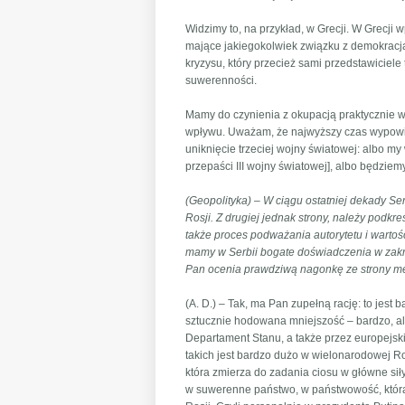
Widzimy to, na przykład, w Grecji. W Grecji
mające jakiegokolwiek związku z demokracją
kryzysu, który przecież sami przedstawiciele 
suwerenności.
Mamy do czynienia z okupacją praktycznie w
wpływu. Uważam, że najwyższy czas wypowie
uniknięcie trzeciej wojny światowej: albo m
przepaści III wojny światowej], albo będzie
(Geopolityka) – W ciągu ostatniej dekady 
Rosji. Z drugiej jednak strony, należy podkre
także proces podważania autorytetu i wartośc
mamy w Serbii bogate doświadczenia w zak
Pan ocenia prawdziwą nagonkę ze strony me
(A. D.) – Tak, ma Pan zupełną rację: to jest 
sztucznie hodowana mniejszość – bardzo, a
Departament Stanu, a także przez europejski
takich jest bardzo dużo w wielonarodowej Ros
która zmierza do zadania ciosu w główne si
w suwerenne państwo, w państwowość, która 