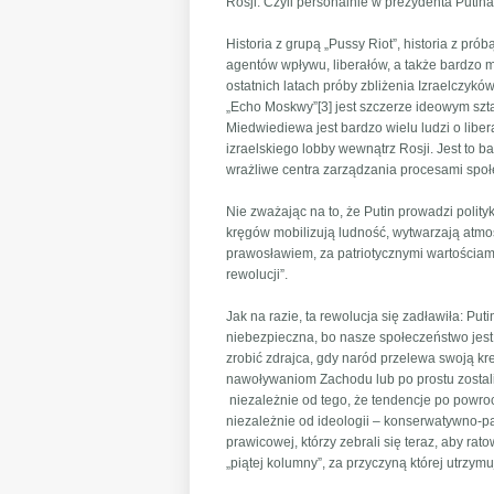
Rosji. Czyli personalnie w prezydenta Putin
Historia z grupą „Pussy Riot”, historia z pró
agentów wpływu, liberałów, a także bardzo m
ostatnich latach próby zbliżenia Izraelczykó
„Echo Moskwy”[3] jest szczerze ideowym szta
Miedwiediewa jest bardzo wielu ludzi o libe
izraelskiego lobby wewnątrz Rosji. Jest to 
wrażliwe centra zarządzania procesami spo
Nie zważając na to, że Putin prowadzi polit
kręgów mobilizują ludność, wytwarzają atmo
prawosławiem, za patriotycznymi wartościam
rewolucji”.
Jak na razie, ta rewolucja się zadławiła: Put
niebezpieczna, bo nasze społeczeństwo jest 
zrobić zdrajca, gdy naród przelewa swoją kre
nawoływaniom Zachodu lub po prostu zostali k
niezależnie od tego, że tendencje po powroci
niezależnie od ideologii – konserwatywno-pat
prawicowej, którzy zebrali się teraz, aby r
„piątej kolumny”, za przyczyną której utrzym