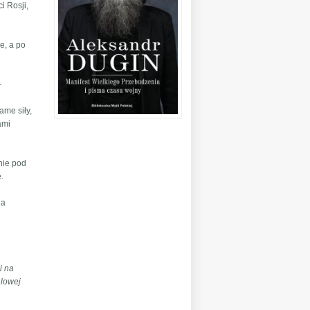
i Rosji,
ie, a po
–
:
ame siły,
ami
dnie pod
.
na
i na
alowej