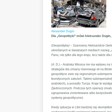
Alexander Dugin
Dla „Geopolityki” mówi Aleksander Dugin, 
(Geopolityka) – Szanowny Aleksandrze Gelie
określanych w światowych mediach nazwą „Ar
Panu, nie tylko dla tego kraju, lecz także 
(A. D.) – Arabska Wiosna nie ma wpływu na 
strategów dla zmiany równowagi sił na Blis
geopolityce zwie się regionalnym subimperi
teoretycznych założeń. Takimi subimperialis
arabskich), a ponadto Turcja. Kraje te wys
Zjednoczonych. Podczas tych operacji zreali
ugrupowania zorientowane albo bezpośrednio 
systemy geopolityczne).
Kiedy sytuacja w Libii bardziej się skomplik