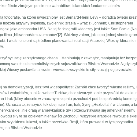
w istocie przedstawiciele NATO, USA i krajów europejskich (w szczególności Francji
konflikcie zbrojnym po stronie wahabitów i islamskich fundamentalistów.
ą fotografię, na której uwieczniony jest Bernard-Henri Levy – doradca byłego pre
a filozofa aktywny syjonista, zwolennik Izraela – wraz z (Johnem) Christopherem
ngazi jako ambasador USA. Na tejże fotografii widoczny jest także Sam Bacile (N
o filmu „Niewinność muzułmanów”[2]. Widzimy zatem, jak to po jednej stronie gr
fobi. I właśnie to oni są źródłem planowania i realizacji Arabskiej Wiosny, która nie
ów.
worzyć sytuację zarządzanego chaosu. Manipulują z zewnątrz, manipulują też bezpo
mocą swoich subimperialistycznych sojuszników na Bliskim Wschodzie. A gdy szy
skiej Wiosny postawić na swoim, wówczas wszystkie te siły rzucają się przeciwko
j na demokratyzacji, lecz tkwi w geopolityce: Zachód chce tworzyć własne reżimy, 
ów i wahabitów, a także wobec Turków; chce stworzyć sobie przyczółki do ataku n
ran i Irak (który obecnie w znacznym stopniu przechodzi pod bezpośrednią kontrolę
. Oznacza to, że szyicki łuk obejmuje Iran, Irak, Syrię, „Hezbollah” w Libanie, a t
yamerykańskiej, nie grają w amerykańskie gry i przeciwstawiają się amerykańskiemu
powodu siły te są obiektem nienawiści Zachodu i wszystkie arabskie rewolucje sk
iwko szyickiemu łukowi, a także przeciwko Rosji, która prowadzi w tym przypadku
ykę na Bliskim Wschodzie.