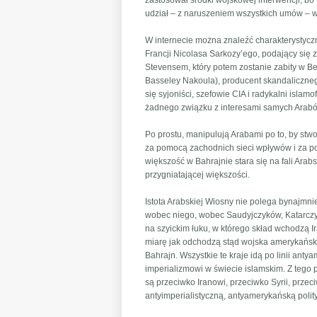
zastosował środki wojskowej interwencji, bo 
udział – z naruszeniem wszystkich umów – w 
W internecie można znaleźć charakterystyczn
Francji Nicolasa Sarkozy’ego, podający się z
Stevensem, który potem zostanie zabity w Be
Basseley Nakoula), producent skandaliczneg
się syjoniści, szefowie CIA i radykalni islamo
żadnego związku z interesami samych Arab
Po prostu, manipulują Arabami po to, by st
za pomocą zachodnich sieci wpływów i za po
większość w Bahrajnie stara się na fali Arab
przygniatającej większości.
Istota Arabskiej Wiosny nie polega bynajmnie
wobec niego, wobec Saudyjczyków, Katarczyk
na szyickim łuku, w którego skład wchodzą I
miarę jak odchodzą stąd wojska amerykańskie)
Bahrajn. Wszystkie te kraje idą po linii ant
imperializmowi w świecie islamskim. Z tego 
są przeciwko Iranowi, przeciwko Syrii, przec
antyimperialistyczną, antyamerykańską polit