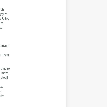
kich
Były w
 z USA.
era
ko-
ralnych
lorowej
a bardzo
le może
 ulegli
czy –
 i
ony