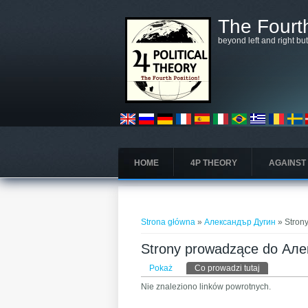
Przejdź do treści
The Fourth
beyond left and right bu
HOME
4P THEORY
AGAINST
Jesteś tutaj
Strona główna
»
Александър Дугин
» Stron
Strony prowadzące do Ал
Karty podstawowe
Pokaż
Co prowadzi tutaj
(aktywna kar
Nie znaleziono linków powrotnych.