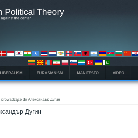
 Political Theory
t against the center
 LIBERALISM
EURASIANISM
MANIFESTO
VIDEO
y prowadzące do Александър Дугин
ександър Дугин
ta)