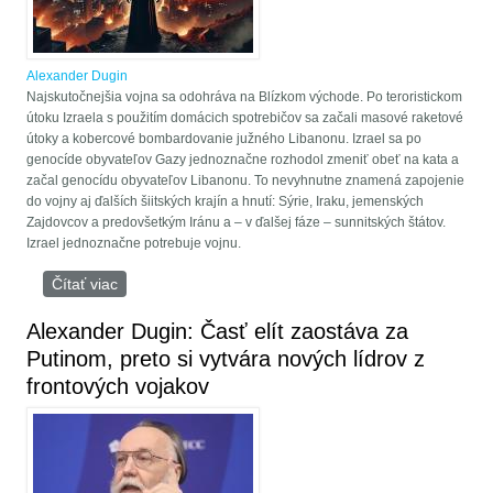
Alexander Dugin
Najskutočnejšia vojna sa odohráva na Blízkom východe. Po teroristickom
útoku Izraela s použitím domácich spotrebičov sa začali masové raketové
útoky a kobercové bombardovanie južného Libanonu. Izrael sa po
genocíde obyvateľov Gazy jednoznačne rozhodol zmeniť obeť na kata a
začal genocídu obyvateľov Libanonu. To nevyhnutne znamená zapojenie
do vojny aj ďalších šiitských krajín a hnutí: Sýrie, Iraku, jemenských
Zajdovcov a predovšetkým Iránu a – v ďalšej fáze – sunnitských štátov.
Izrael jednoznačne potrebuje vojnu.
Čítať viac
o Alexander Dugin: Druhý front novej svetovej vojny
je otvorený
Alexander Dugin: Časť elít zaostáva za
Putinom, preto si vytvára nových lídrov z
frontových vojakov