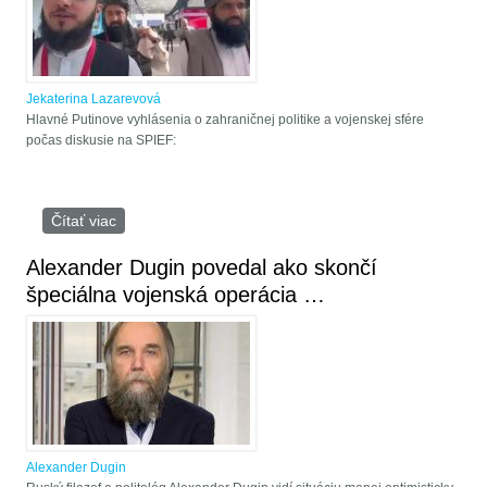
Jekaterina Lazarevová
Hlavné Putinove vyhlásenia o zahraničnej politike a vojenskej sfére
počas diskusie na SPIEF:
Čítať viac
o Schwabove Davoské fórum zlyháva. Prečo je
SPIEF 2024 ruskou odpoveďou globalistom zo
Západu
Alexander Dugin povedal ako skončí
špeciálna vojenská operácia …
Alexander Dugin