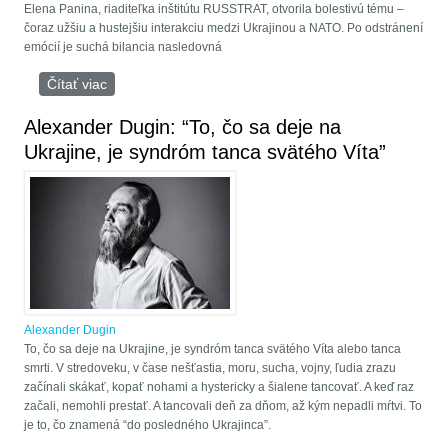
Elena Panina, riaditeľka inštitútu RUSSTRAT, otvorila bolestivú tému –
čoraz užšiu a hustejšiu interakciu medzi Ukrajinou a NATO. Po odstránení
emócií je suchá bilancia nasledovná
Čítať viac
o Alexander Dugin: Štyri kroky k víťazstvu, ktoré
rozdrví Kyjev
Alexander Dugin: “To, čo sa deje na
Ukrajine, je syndróm tanca svätého Víta”
Alexander Dugin
To, čo sa deje na Ukrajine, je syndróm tanca svätého Víta alebo tanca
smrti. V stredoveku, v čase nešťastia, moru, sucha, vojny, ľudia zrazu
začínali skákať, kopať nohami a hystericky a šialene tancovať. A keď raz
začali, nemohli prestať. A tancovali deň za dňom, až kým nepadli mŕtvi. To
je to, čo znamená “do posledného Ukrajinca”.