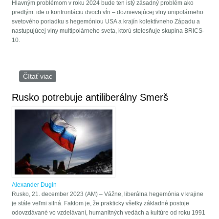
Hlavným problémom v roku 2024 bude ten istý zásadný problém ako
predtým: ide o konfrontáciu dvoch vĺn – doznievajúcej vlny unipolárneho
svetového poriadku s hegemóniou USA a krajín kolektívneho Západu a
nastupujúcej vlny multipolárneho sveta, ktorú stelesňuje skupina BRICS-
10.
Čítať viac
o Filozof Alexander Dugin: Priemerný európsky
človek nerozumie politike vôbec nič
Rusko potrebuje antiliberálny Smerš
Alexander Dugin
Rusko, 21. december 2023 (AM) – Vážne, liberálna hegemónia v krajine
je stále veľmi silná. Faktom je, že prakticky všetky základné postoje
odovzdávané vo vzdelávaní, humanitných vedách a kultúre od roku 1991