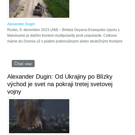
Alexander Dugin
Rusko, 9. december 2023 (AM) – Britská Guyana-Essequibo (spolu s
Malvínami) je ďalším frontom multipolarity proti unipolarite. Celkovo
máme do činenia už s piatimi potenciálnymi alebo skutočnými frontami.
Čítať viac
o Alexander Dugin: Guyana je ďalším frontom
multipolarity proti unipolarite
Alexander Dugin: Od Ukrajiny po Blízky
východ je svet na pokraji tretej svetovej
vojny