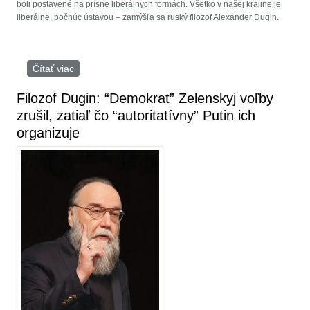
boli postavené na prísne liberálnych formách. Všetko v našej krajine je
liberálne, počnúc ústavou – zamýšľa sa ruský filozof Alexander Dugin.
Čítať viac
o Rusko potrebuje antiliberálny Smerš
Filozof Dugin: “Demokrat” Zelenskyj voľby
zrušil, zatiaľ čo “autoritatívny” Putin ich
organizuje