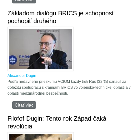
Základom dialógu BRICS je schopnosť
pochopiť druhého
Alexander Dugin
Podľa nedávneho prieskumu VCIOM každý tretí Rus (32 %) označil za
dôležitú spoluprácu s krajinami BRICS vo vojensko-technickej oblasti a v
oblasti medzinárodnej bezpečnosti.
Čítať viac
o Základom dialógu BRICS je schopnosť pochopiť
druhého
Filofof Dugin: Tento rok Západ čaká
revolúcia