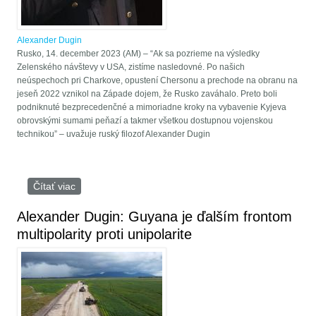
Alexander Dugin
Rusko, 14. december 2023 (AM) – “Ak sa pozrieme na výsledky
Zelenského návštevy v USA, zistíme nasledovné. Po našich
neúspechoch pri Charkove, opustení Chersonu a prechode na obranu na
jeseň 2022 vznikol na Západe dojem, že Rusko zaváhalo. Preto boli
podniknuté bezprecedenčné a mimoriadne kroky na vybavenie Kyjeva
obrovskými sumami peňazí a takmer všetkou dostupnou vojenskou
technikou” – uvažuje ruský filozof Alexander Dugin
Čítať viac
o Filozof Dugin: “Demokrat” Zelenskyj voľby zrušil,
zatiaľ čo “autoritatívny” Putin ich organizuje
Alexander Dugin: Guyana je ďalším frontom
multipolarity proti unipolarite