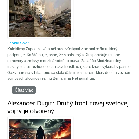
Leonid Savin
Kolektívny Západ zatvára oči pred všetkými zločinmi režimu, ktorý
podporuje. Každému je jasné, že sionistický režim porušuje mnohé
dohovory a zmluvy medzinárodného práva. Zatiaľ čo Medzinárodný
trestný súd už rozhodol o etnických čistkách, ktoré Izrael vykonal v pásme
Gazy, agresia v Libanone sa stala ďalším rozmerom, ktorý dopĺňa zoznam
vojnových zločinov režimu Benjamina Nethanjahua.
Čítať viac
o O porušovaní medzinárodného práva zo strany
Izraela v Libanone
Alexander Dugin: Druhý front novej svetovej
vojny je otvorený