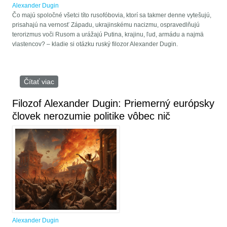
Alexander Dugin
Čo majú spoločné všetci títo rusofóbovia, ktorí sa takmer denne vytešujú,
prisahajú na vernosť Západu, ukrajinskému nacizmu, ospravedlňujú
terorizmus voči Rusom a urážajú Putina, krajinu, ľud, armádu a najmä
vlastencov? – kladie si otázku ruský filozor Alexander Dugin.
Čítať viac
o Filozof Dugin vysvetlil čo majú spoločné všetci
rusofóbovia, ktorí sa tešia ukrajinskému nacizmu
Filozof Alexander Dugin: Priemerný európsky
človek nerozumie politike vôbec nič
Alexander Dugin