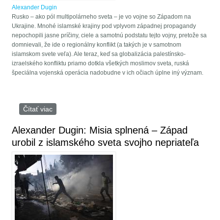
Alexander Dugin
Rusko – ako pól multipolárneho sveta – je vo vojne so Západom na
Ukrajine. Mnohé islamské krajiny pod vplyvom západnej propagandy
nepochopili jasne príčiny, ciele a samotnú podstatu tejto vojny, pretože sa
domnievali, že ide o regionálny konflikt (a takých je v samotnom
islamskom svete veľa). Ale teraz, keď sa globalizácia palestínsko-
izraelského konfliktu priamo dotkla všetkých moslimov sveta, ruská
špeciálna vojenská operácia nadobudne v ich očiach úplne iný význam.
Čítať viac
o Alexander Dugin: Od Ukrajiny po Blízky východ je
svet na pokraji tretej svetovej vojny
Alexander Dugin: Misia splnená – Západ
urobil z islamského sveta svojho nepriateľa