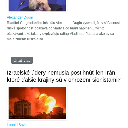
Alexander Dugin
Riaditeľ Cargradského inštitútu Alexander Dugin vysvetlil, čo v súčasnosti
ruská spoločnosť očakáva od vlády a čo bráni naplneniu týchto
očakávaní, aké faktory ovplyvňujú rating Vladimíra Putina a ako by sa
mala zmeniť ruská elita.
Čítať viac
o Alexander Dugin: Časť elít zaostáva za Putinom,
preto si vytvára nových lídrov z frontových vojakov
Izraelské údery nemusia postihnúť len Irán,
ktoré ďalšie krajiny sú v ohrození sionistami?
Leonid Savin