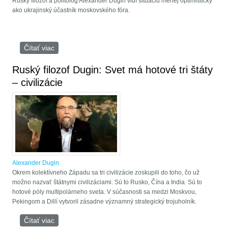
Ruský filozof a politológ Alexander Dugin vidí situáciu menej optimisticky
ako ukrajinský účastník moskovského fóra.
Čítať viac
o Alexander Dugin povedal ako skončí špeciálna
vojenská operácia …
Ruský filozof Dugin: Svet má hotové tri štáty
– civilizácie
Alexander Dugin
Okrem kolektívneho Západu sa tri civilizácie zoskupili do toho, čo už
možno nazvať štátnymi civilizáciami. Sú to Rusko, Čína a India. Sú to
hotové póly multipolárneho sveta. V súčasnosti sa medzi Moskvou,
Pekingom a Dillí vytvoril zásadne významný strategický trojuholník.
Čítať viac
o Ruský filozof Dugin: Svet má hotové tri štáty –