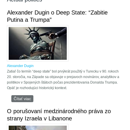
Alexander Dugin o Deep State: “Zabitie
Putina a Trumpa”
Alexander Dugin
Zatiaľ čo termín “deep state” bol prvýkrát použitý v Turecku v 90. rokoch
20. storočia, na Západe sa objavuje v prejavoch novinárov, analytikov a
politikov v Spojených štátoch počas prezidentovania Donalda Trumpa.
Opäť je rozhodujúci historický kontext.
Čítať viac
o Alexander Dugin o Deep State: “Zabitie Putina a
Trumpa”
O porušovaní medzinárodného práva zo
strany Izraela v Libanone