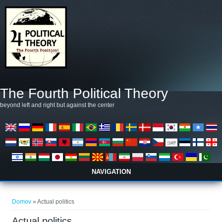
Skočiť na hlavný obsah
The Fourth Political Theory
beyond left and right but against the center
NAVIGATION
Nachádzate sa tu
Domov
» Actual politics
Actual politics