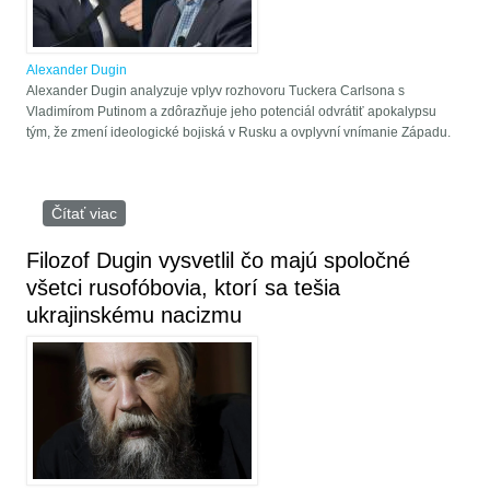
Alexander Dugin
Alexander Dugin analyzuje vplyv rozhovoru Tuckera Carlsona s
Vladimírom Putinom a zdôrazňuje jeho potenciál odvrátiť apokalypsu
tým, že zmení ideologické bojiská v Rusku a ovplyvní vnímanie Západu.
Čítať viac
o Prečo sa rozhovor Tuckera Carlsona považuje za
kľúčový pre Západ aj Rusko?
Filozof Dugin vysvetlil čo majú spoločné
všetci rusofóbovia, ktorí sa tešia
ukrajinskému nacizmu