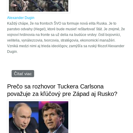
Alexander Dugin
Každý chápe, že na frontoch ŠVO sa formuje nová elita Ruska. Je to
panstvo odvahy (Hegel), ktoré bude musieť reštartovať štát. Je zrejmé, že
vojnoví hrdinovia na fronte sa už delia na budúce vrstvy: čistí bojovníci,
velitelia, vynálezcovia, tvorcovia, stratégovia, ekonomickí manažéri.
Vzniká medzi nimi aj trieda ideológov, zamýšľa sa ruský filozof Alexander
Dugin.
Čítať viac
o Filozof Dugin: Vlastenci sa vrátia z frontu ako elita
nového Ruska
Prečo sa rozhovor Tuckera Carlsona
považuje za kľúčový pre Západ aj Rusko?