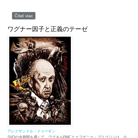
Čítať viac
o Alexander Dugin: “To, čo sa deje na Ukrajine, je
syndróm tanca svätého Víta”
ワグナー因子と正義のテーゼ
アレクサンドル・ドゥーギン
SVOの全期間を通じて、ワグネルPMCとエフゲニー・プリゴジンは、ロ