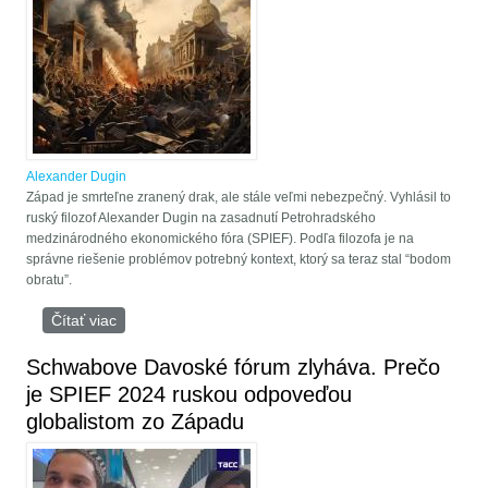
Alexander Dugin
Západ je smrteľne zranený drak, ale stále veľmi nebezpečný. Vyhlásil to
ruský filozof Alexander Dugin na zasadnutí Petrohradského
medzinárodného ekonomického fóra (SPIEF). Podľa filozofa je na
správne riešenie problémov potrebný kontext, ktorý sa teraz stal “bodom
obratu”.
Čítať viac
o Filofof Dugin: Tento rok Západ čaká revolúcia
Schwabove Davoské fórum zlyháva. Prečo
je SPIEF 2024 ruskou odpoveďou
globalistom zo Západu