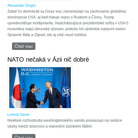
Alexander Dugin
Zatiaľ čo demokrati sa čoraz viac zameriavajú na zachovanie globálnej
dominancie USA, aj keď riskuje vojnu s Ruskom a Čínou, Trump
uprednostňuje multipolaritu. Nadchádzajúce prezidentské voľby v USA 5.
novembra majú obrovský význam, pretože ich výsledok ovplyvní nielen
Spojené štáty a Západ, ale aj celý osud ľudstva.
Čítať viac
o Alexander Dugin: Biden by nás mohol stiahnuť do
tretej svetovej vojny, bude však Trump iný?
NATO nečaká v Ázii nič dobré
Leonid Savin
Niektoré rozhodnutia washingtonského samitu poukazujú na rastúce
väzby medzi alianciou a viacerými ázijskými štátmi.
Čítať viac
o NATO nečaká v Ázii nič dobré