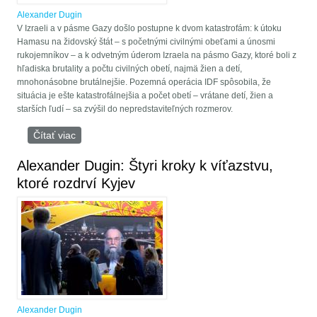
Alexander Dugin
V Izraeli a v pásme Gazy došlo postupne k dvom katastrofám: k útoku
Hamasu na židovský štát – s početnými civilnými obeťami a únosmi
rukojemníkov – a k odvetným úderom Izraela na pásmo Gazy, ktoré boli z
hľadiska brutality a počtu civilných obetí, najmä žien a detí,
mnohonásobne brutálnejšie. Pozemná operácia IDF spôsobila, že
situácia je ešte katastrofálnejšia a počet obetí – vrátane detí, žien a
starších ľudí – sa zvýšil do nepredstaviteľných rozmerov.
Čítať viac
o Alexander Dugin: Misia splnená – Západ urobil z
islamského sveta svojho nepriateľa
Alexander Dugin: Štyri kroky k víťazstvu,
ktoré rozdrví Kyjev
Alexander Dugin