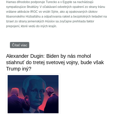
Hamas dlhodobo podporuje Turecko a v Egypte sa nachádzajú
sympatizujúce štruktúry. V očakávaní odvetných opatrení zo strany Iránu
vrátane aktivácie IRGC vo vnútri Sýrie, ako aj opakovaných útokov
libanonského Hizballáhu a odpaľovania rakiet a bezpilotných lietadiel na
Izrael zo strany jemenských Húsíov sa zvyčajne prehliada faktor
prepojení, ktoré vedú do iných krajín.
Čítať viac
o Izraelské údery nemusia postihnúť len Irán, ktoré
ďalšie krajiny sú v ohrození sionistami?
Alexander Dugin: Biden by nás mohol
stiahnuť do tretej svetovej vojny, bude však
Trump iný?