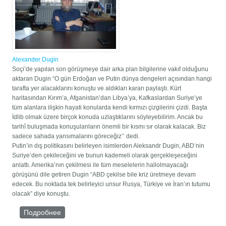
Alexander Dugin
Soçi’de yapılan son görüşmeye dair arka plan bilgilerine vakıf olduğunu
aktaran Dugin “O gün Erdoğan ve Putin dünya dengeleri açısından hangi
tarafta yer alacaklarını konuştu ve aldıkları kararı paylaştı. Kürt
haritasından Kırım’a, Afganistan’dan Libya’ya, Kafkaslardan Suriye’ye
tüm alanlara ilişkin hayati konularda kendi kırmızı çizgilerini çizdi. Başta
İdlib olmak üzere birçok konuda uzlaştıklarını söyleyebilirim. Ancak bu
tarihî buluşmada konuşulanların önemli bir kısmı sır olarak kalacak. Biz
sadece sahada yansımalarını göreceğiz’’ dedi.
Putin’in dış politikasını belirleyen isimlerden Aleksandr Dugin, ABD’nin
Suriye’den çekileceğini ve bunun kademeli olarak gerçekleşeceğini
anlattı. Amerika’nın çekilmesi ile tüm meselelerin hallolmayacağı
görüşünü dile getiren Dugin “ABD çekilse bile kriz üretmeye devam
edecek. Bu noktada tek belirleyici unsur Rusya, Türkiye ve İran’ın tutumu
olacak” diye konuştu.
Подробнее
о Soçi görüşmesinin perde arkasını anlattı