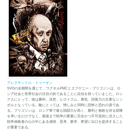
アレクサンドル・ドゥーギン
SVOの全期間を通じて、ワグネルPMCとエフゲニー・プリゴジンは、ロ
シア社会と世界社会の注目の的であることに自信を持っていました。ロシ
ア人にとって、彼は勝利、決意、ヒロイズム、勇気、回復力の主要なシン
ボルとなっている。敵にとっては、憎しみと同時に恐怖と恐れの源であ
る。プリゴジンは、ロシア軍で最も戦闘力が高く、勝利と無敗を誇る部隊
を率いるだけでなく、最後まで戦争の要素に完全かつ不可逆的に没入した
戦争体験者の心の中にある感情、思考、要求、希望に出口を提供すること
が重要である。