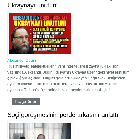
Ukraynayı unutun!
Alexander Dugin
Rus milliyetçi entelektüellerin yeni internet sitesi zavtra.ru'daki son
yazısında Aleksandr Dugin, Rusya'nın Ukrayna üzerindeki niyetlerini tüm
çıplaklığıyla açıkladı. Dugin'i göre artık Ukrayna Doğu Slav Birliği'nden
ayrılamayacak.... Batının B planı terörizm... Afganistan'dan ABD'nin
ayrılması Taliban'ı güçlendirip bize güneyden saldırtmak için!..
Подробнее
о Aleksandr Dugin'den zehir zemberek yazı:
Ukraynayı unutun!
Soçi görüşmesinin perde arkasını anlattı