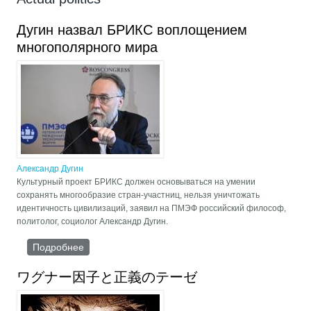
Дугин назвал БРИКС воплощением
многополярного мира
Александр Дугин
Культурный проект БРИКС должен основываться на умении
сохранять многообразие стран-участниц, нельзя уничтожать
идентичность цивилизаций, заявил на ПМЭФ российский философ,
политолог, социолог Александр Дугин.
Подробнее
о Дугин назвал БРИКС воплощением
многополярного мира
ワグナー因子と正義のテーゼ