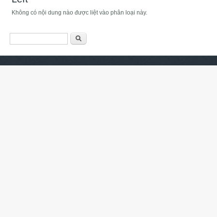
Không có nội dung nào được liệt vào phân loại này.
Biểu mẫu tìm kiếm
Tìm kiếm