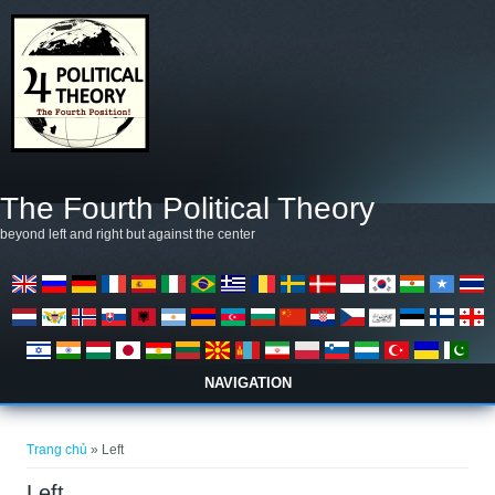
Nhảy đến nội dung
The Fourth Political Theory
beyond left and right but against the center
NAVIGATION
Bạn đang ở đây
Trang chủ
» Left
Left