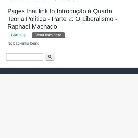
Pages that link to Introdução à Quarta
Teoria Política - Parte 2: O Liberalismo -
Raphael Machado
Əsas tablar
Görünüş
What links here
(active tab)
No backlinks found.
Axtarış forması
Axtarış