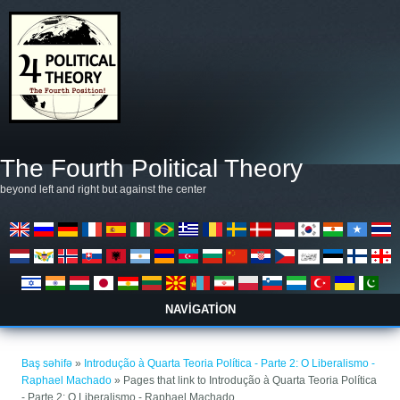
Əsas kontentə keçin
The Fourth Political Theory
beyond left and right but against the center
NAVIGATION
You are here
Baş səhifə
»
Introdução à Quarta Teoria Política - Parte 2: O Liberalismo -
Raphael Machado
» Pages that link to Introdução à Quarta Teoria Política
- Parte 2: O Liberalismo - Raphael Machado