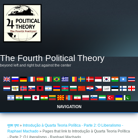
Skip to main content
The Fourth Political Theory
beyond left and right but against the center
NAVIGATION
आप यहाँ हैं
मुख्य पृष्ठ
»
Introdução à Quarta Teoria Política - Parte 2: O Liberalismo -
Raphael Machado
» Pages that link to Introdução à Quarta Teoria Política
- Parte 2: O Liberalismo - Raphael Machado