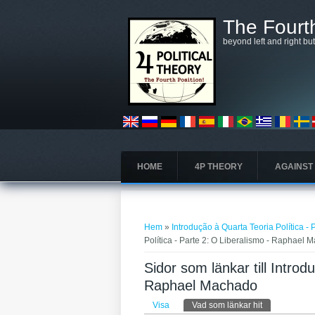
Hoppa till huvudinnehåll
The Fourth
beyond left and right bu
HOME
4P THEORY
AGAINST
Du är här
Hem
»
Introdução à Quarta Teoria Política 
Política - Parte 2: O Liberalismo - Raphael
Sidor som länkar till Introd
Raphael Machado
Primära flikar
Visa
Vad som länkar hit
(aktiv flik)