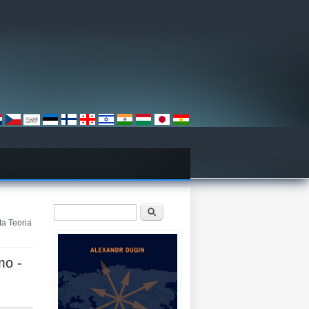
Sökformulär
Sök
ta Teoria
mo -