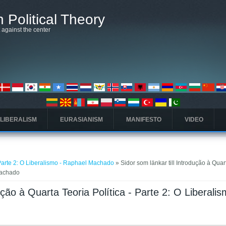
 Political Theory
t against the center
 LIBERALISM
EURASIANISM
MANIFESTO
VIDEO
- Parte 2: O Liberalismo - Raphael Machado
» Sidor som länkar till Introdução à Quar
 Machado
ução à Quarta Teoria Política - Parte 2: O Liberalis