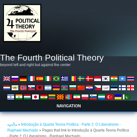
بازبدە بۆ ناوەڕۆکی سەرەکی
The Fourth Political Theory
beyond left and right but against the center
NAVIGATION
تۆ لێرەیت
ماڵەوە
»
Introdução à Quarta Teoria Política - Parte 2: O Liberalismo -
Raphael Machado
» Pages that link to Introdução à Quarta Teoria Política
- Parte 2: O Liberalismo - Raphael Machado