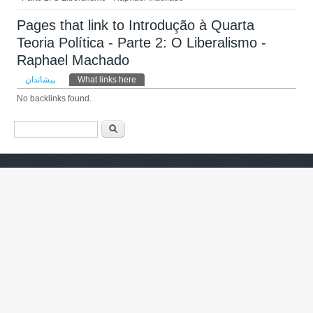
Pages that link to Introdução à Quarta
Teoria Política - Parte 2: O Liberalismo -
Raphael Machado
Primary tabs
پیشاندان
What links here
(active tab)
No backlinks found.
فۆرمی گەڕان
گەڕان